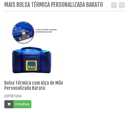
MAIS BOLSA TÉRMICA PERSONALIZADA BARATO
Bolsa Térmica com Alça de Mão
Bo
Personalizada Barato
Pe
DRTBT004
DR
Detalhes