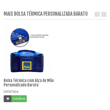
MAIS BOLSA TÉRMICA PERSONALIZADA BARATO
Bolsa Térmica com Alça de Mão
Bo
Personalizada Barato
Pe
DRTBT004
DR
Detalhes