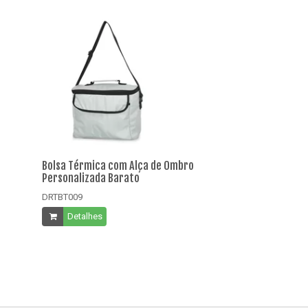
Bolsa Térmica com Alça de Ombro
Bolsa Térmica 
Personalizada Barato
Personalizada 
DRTBT009
DRTBT010
Detalhes
Detalhes