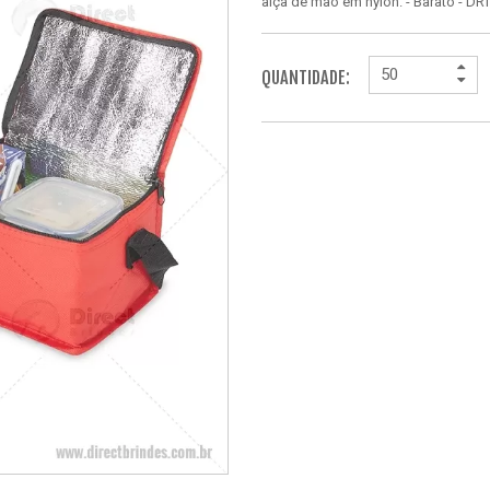
alça de mão em nylon. - Barato - D
QUANTIDADE: