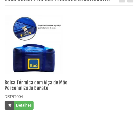
Bolsa Térmica com Alça de Mão
Bo
Personalizada Barato
Pe
DRTBT004
DR
Detalhes