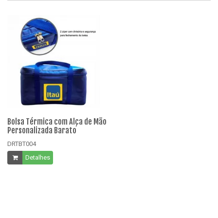
Bolsa Térmica com Alça de Mão
Bo
Personalizada Barato
Pe
DRTBT004
DR
Detalhes