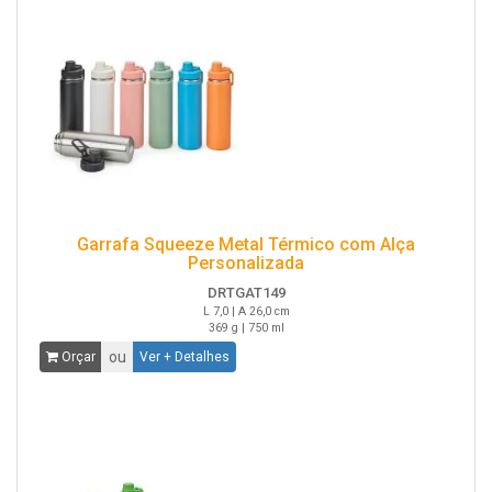
Garrafa Squeeze Metal Térmico com Alça
Personalizada
DRTGAT149
L 7,0 | A 26,0 cm
369 g | 750 ml
ou
Orçar
Ver + Detalhes