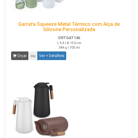
Garrafa Squeeze Metal Térmico com Alça de
Silicone Personalizada
DRTGAT146
L 9,4 | A 19,0 cm
384 g | 700 ml
ou
Orçar
Ver + Detalhes