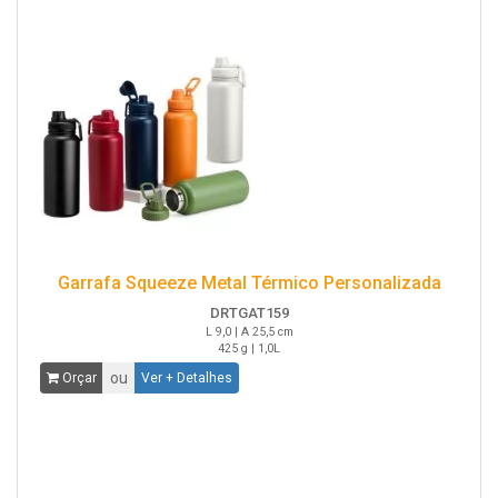
Garrafa Squeeze Metal Térmico Personalizada
DRTGAT159
L 9,0 | A 25,5 cm
425 g | 1,0L
ou
Orçar
Ver + Detalhes