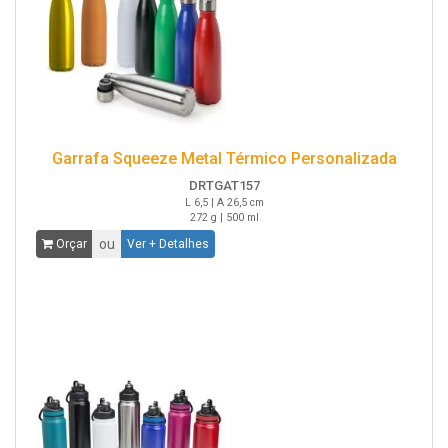
Garrafa Squeeze Metal Térmico Personalizada
DRTGAT157
L 6,5 | A 26,5 cm
272 g | 500 ml
ou
Orçar
Ver + Detalhes