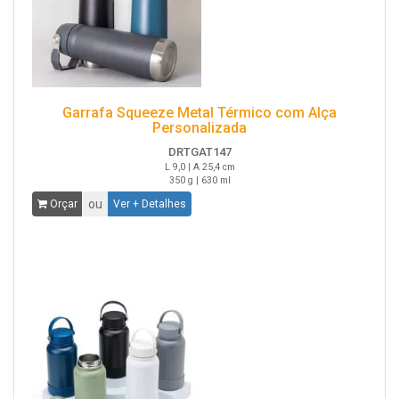
Garrafa Squeeze Metal Térmico com Alça
Personalizada
DRTGAT147
L 9,0 | A 25,4 cm
350 g | 630 ml
ou
Orçar
Ver + Detalhes