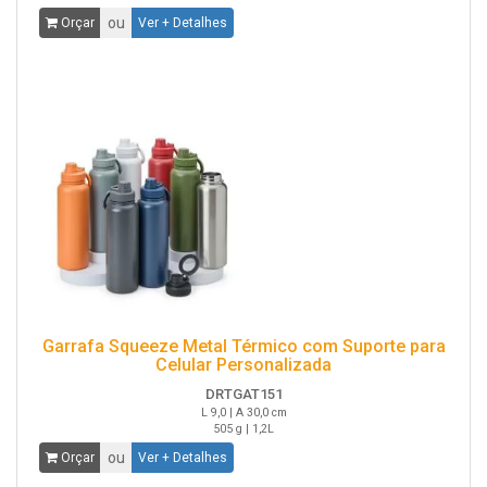
ou
Orçar
Ver + Detalhes
Garrafa Squeeze Metal Térmico com Suporte para
Celular Personalizada
DRTGAT151
L 9,0 | A 30,0 cm
505 g | 1,2L
ou
Orçar
Ver + Detalhes