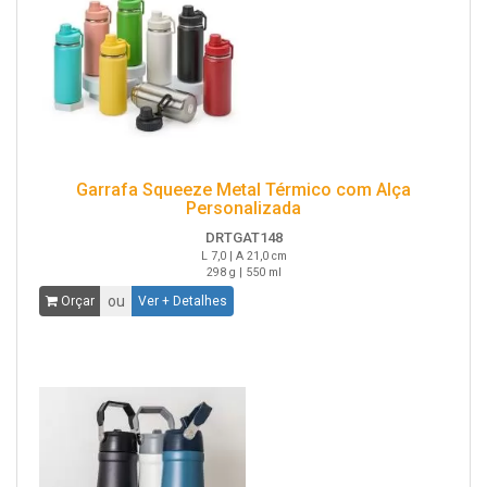
Garrafa Squeeze Metal Térmico com Alça
Personalizada
DRTGAT148
L 7,0 | A 21,0 cm
298 g | 550 ml
ou
Orçar
Ver + Detalhes