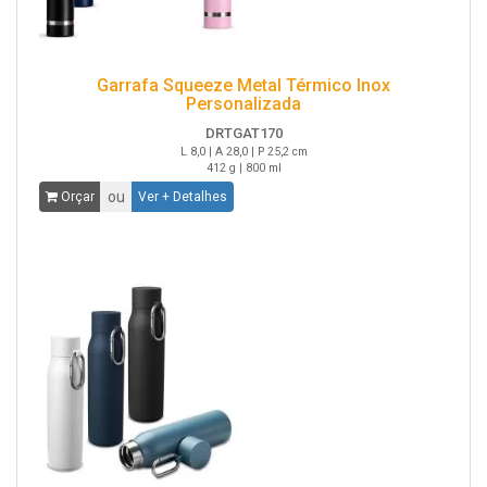
Garrafa Squeeze Metal Térmico Inox
Personalizada
DRTGAT170
L 8,0 | A 28,0 | P 25,2 cm
412 g | 800 ml
ou
Orçar
Ver + Detalhes