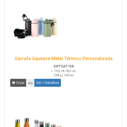
Garrafa Squeeze Metal Térmico Personalizada
DRTGAT158
L 10,0 | A 18,2 cm
238 g | 350 ml
ou
Orçar
Ver + Detalhes