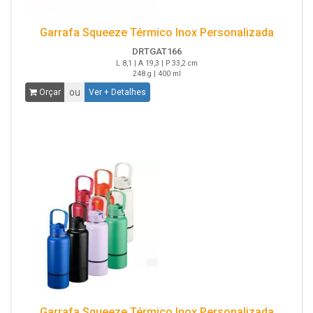
Garrafa Squeeze Térmico Inox Personalizada
DRTGAT166
L 8,1 | A 19,3 | P 33,2 cm
248 g | 400 ml
ou
Orçar
Ver + Detalhes
Garrafa Squeeze Térmico Inox Personalizada