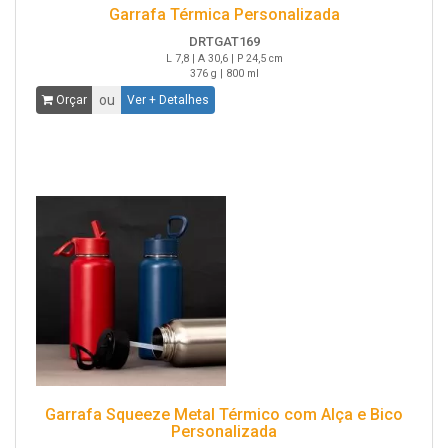
Garrafa Térmica Personalizada
DRTGAT169
L 7,8 | A 30,6 | P 24,5 cm
376 g | 800 ml
ou
Orçar
Ver + Detalhes
Garrafa Squeeze Metal Térmico com Alça e Bico
Personalizada