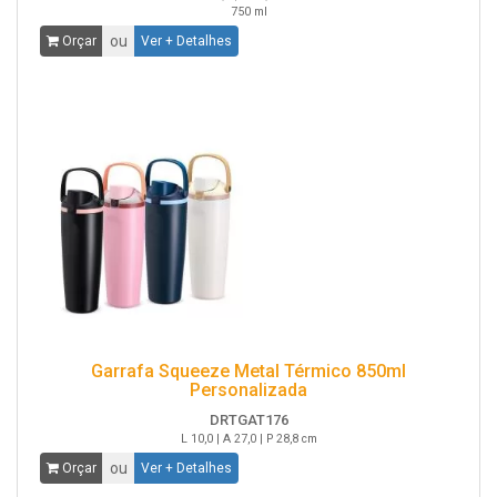
750 ml
ou
Orçar
Ver + Detalhes
Garrafa Squeeze Metal Térmico 850ml
Personalizada
DRTGAT176
L 10,0 | A 27,0 | P 28,8 cm
ou
Orçar
Ver + Detalhes