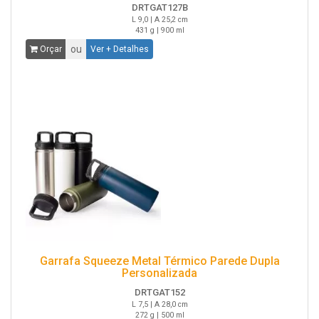
DRTGAT127B
L 9,0 | A 25,2 cm
431 g | 900 ml
ou
Orçar
Ver + Detalhes
Garrafa Squeeze Metal Térmico Parede Dupla
Personalizada
DRTGAT152
L 7,5 | A 28,0 cm
272 g | 500 ml