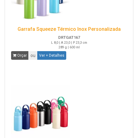
Garrafa Squeeze Térmico Inox Personalizada
DRTGAT167
L 8,0 | A 23,0 | P 23,3 cm
289 g | 600 ml
ou
Orçar
Ver + Detalhes