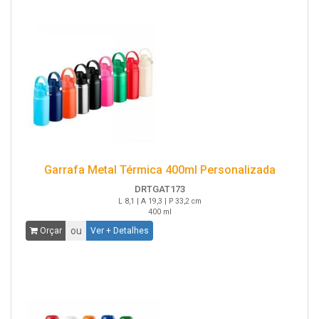
Garrafa Metal Térmica 400ml Personalizada
DRTGAT173
L 8,1 | A 19,3 | P 33,2 cm
400 ml
ou
Orçar
Ver + Detalhes