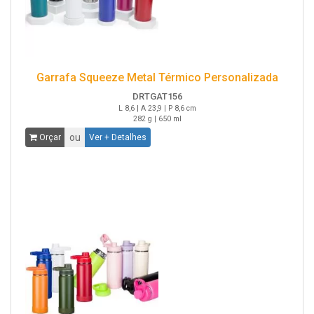
Garrafa Squeeze Metal Térmico Personalizada
DRTGAT156
L 8,6 | A 23,9 | P 8,6 cm
282 g | 650 ml
ou
Orçar
Ver + Detalhes