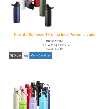
Garrafa Squeeze Térmico Inox Personalizada
DRTGAT168
L 9,6 | A 23,5 | P 23,2 cm
293 g | 600 ml
ou
Orçar
Ver + Detalhes