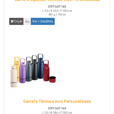
DRTGAT165
L 9,0 | A 26,0 | P 28,5 cm
481 g | 700 ml
ou
Orçar
Ver + Detalhes
Garrafa Térmica Inox Personalizada
DRTGAT163
L 9,0 | A 28,6 | P 28,5 cm