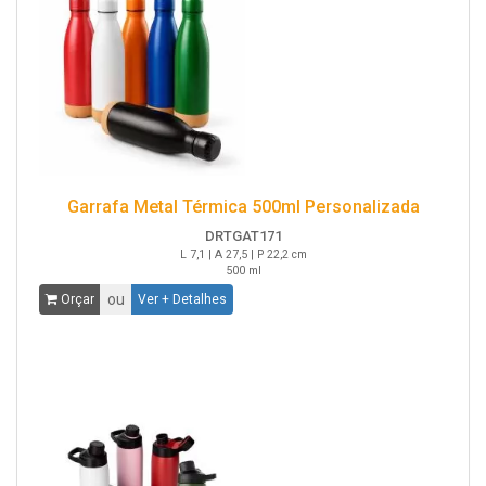
Garrafa Metal Térmica 500ml Personalizada
DRTGAT171
L 7,1 | A 27,5 | P 22,2 cm
500 ml
ou
Orçar
Ver + Detalhes