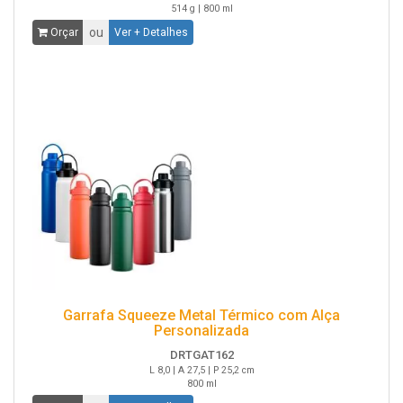
514 g | 800 ml
ou
Orçar
Ver + Detalhes
Garrafa Squeeze Metal Térmico com Alça
Personalizada
DRTGAT162
L 8,0 | A 27,5 | P 25,2 cm
800 ml