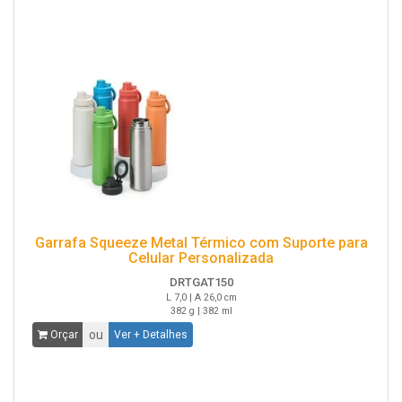
Garrafa Squeeze Metal Térmico com Suporte para
Celular Personalizada
DRTGAT150
L 7,0 | A 26,0 cm
382 g | 382 ml
ou
Orçar
Ver + Detalhes