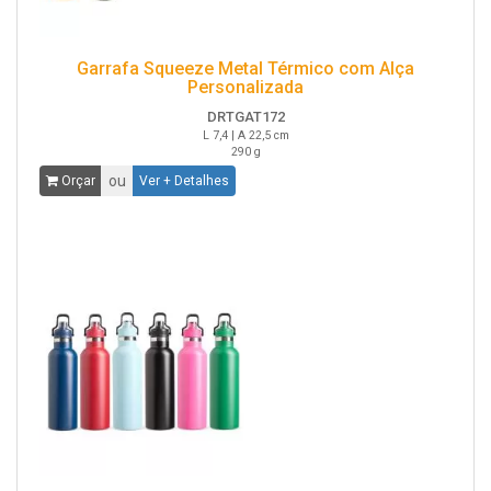
Garrafa Squeeze Metal Térmico com Alça
Personalizada
DRTGAT172
L 7,4 | A 22,5 cm
290 g
ou
Orçar
Ver + Detalhes