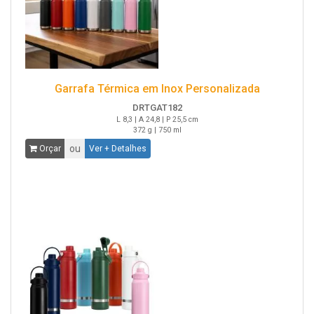
Garrafa Térmica em Inox Personalizada
DRTGAT182
L 8,3 | A 24,8 | P 25,5 cm
372 g | 750 ml
ou
Orçar
Ver + Detalhes