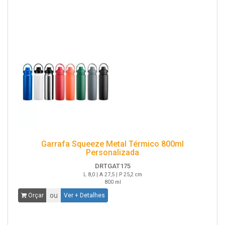
Garrafa Squeeze Metal Térmico 800ml
Personalizada
DRTGAT175
L 8,0 | A 27,5 | P 25,2 cm
800 ml
ou
Orçar
Ver + Detalhes