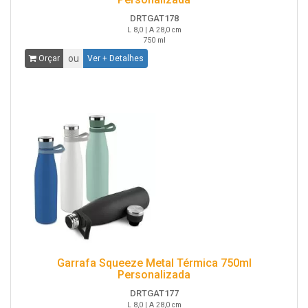
DRTGAT178
L 8,0 | A 28,0 cm
750 ml
ou
Orçar
Ver + Detalhes
Garrafa Squeeze Metal Térmica 750ml
Personalizada
DRTGAT177
L 8,0 | A 28,0 cm