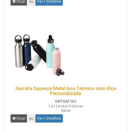
ou
Orçar
Ver + Detalhes
Garrafa Squeeze Metal Inox Térmico com Alça
Personalizada
DRTGAT161
L 6,1 | A 23,4 | P 23,0 cm
550 ml
ou
Orçar
Ver + Detalhes