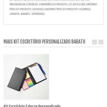
PAUTADAS NA COR BEGE. DIMENSÃO DO PRODUTO: (21,3X14,5CM) CADERNO
PESO DO PRODUTO: (0,245KG) CADERNO PESO DO PRODUTO: (0,028KG)
CANETA - BARATO - DRTKES063
MAIS KIT ESCRITÓRIO PERSONALIZADO BARATO
Kit Escritório 5 Peças Personalizado
Ki