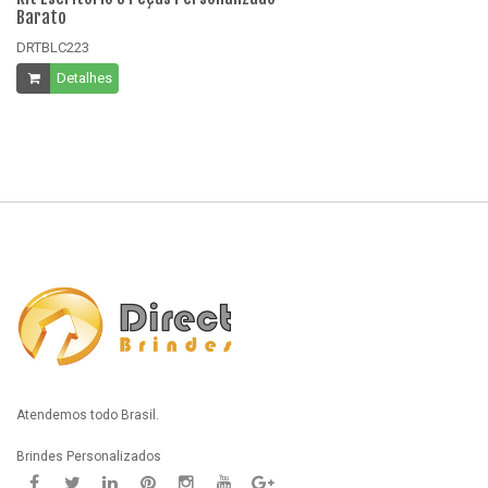
Barato
B
DRTBLC223
D
Detalhes
Atendemos todo Brasil.
Brindes Personalizados