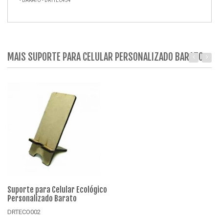
- BARATO - DRTTEC434
MAIS SUPORTE PARA CELULAR PERSONALIZADO BARATO
Suporte para Celular Ecológico
Su
Personalizado Barato
Po
DRTECO002
DR