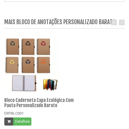
MAIS BLOCO DE ANOTAÇÕES PERSONALIZADO BARATO
Bloco Caderneta Capa Ecológica Com
Bl
Pauta Personalizado Barato
Pa
DRTBLC001
DR
Detalhes