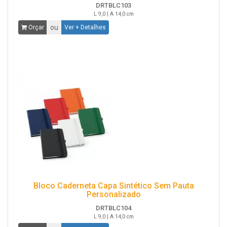
DRTBLC103
L 9,0 | A 14,0 cm
ou
Orçar
Ver + Detalhes
Bloco Caderneta Capa Sintético Sem Pauta
Personalizado
DRTBLC104
L 9,0 | A 14,0 cm