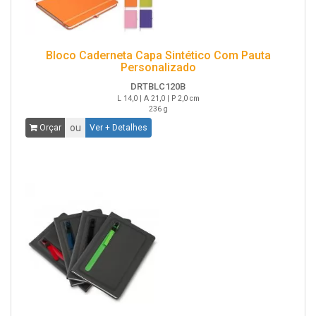
Bloco Caderneta Capa Sintético Com Pauta
Personalizado
DRTBLC120B
L 14,0 | A 21,0 | P 2,0 cm
236 g
ou
Orçar
Ver + Detalhes