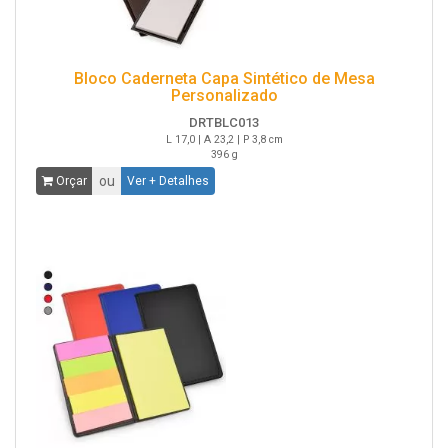
Bloco Caderneta Capa Sintético de Mesa
Personalizado
DRTBLC013
L 17,0 | A 23,2 | P 3,8 cm
396 g
ou
Orçar
Ver + Detalhes