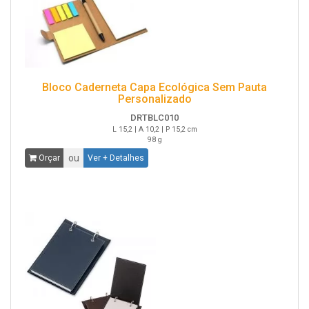
Bloco Caderneta Capa Ecológica Sem Pauta
Personalizado
DRTBLC010
L 15,2 | A 10,2 | P 15,2 cm
98 g
ou
Orçar
Ver + Detalhes