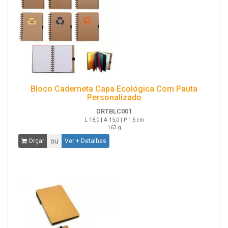
Bloco Caderneta Capa Ecológica Com Pauta
Personalizado
DRTBLC001
L 18,0 | A 15,0 | P 1,5 cm
163 g
ou
Orçar
Ver + Detalhes