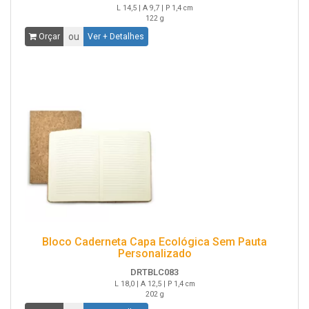
L 14,5 | A 9,7 | P 1,4 cm
122 g
ou
Orçar
Ver + Detalhes
Bloco Caderneta Capa Ecológica Sem Pauta
Personalizado
DRTBLC083
L 18,0 | A 12,5 | P 1,4 cm
202 g