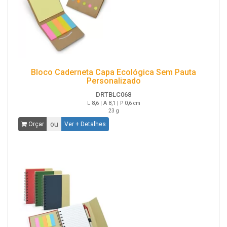
Bloco Caderneta Capa Ecológica Sem Pauta
Personalizado
DRTBLC068
L 8,6 | A 8,1 | P 0,6 cm
23 g
ou
Orçar
Ver + Detalhes