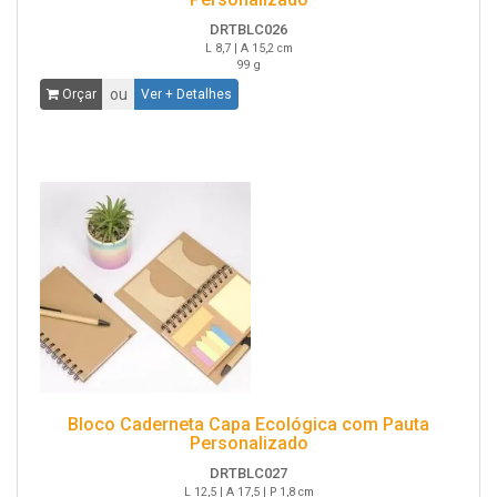
DRTBLC026
L 8,7 | A 15,2 cm
99 g
ou
Orçar
Ver + Detalhes
Bloco Caderneta Capa Ecológica com Pauta
Personalizado
DRTBLC027
L 12,5 | A 17,5 | P 1,8 cm