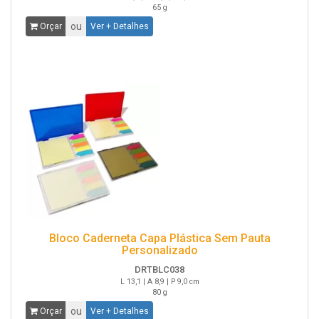
65 g
ou
Orçar
Ver + Detalhes
Bloco Caderneta Capa Plástica Sem Pauta
Personalizado
DRTBLC038
L 13,1 | A 8,9 | P 9,0 cm
80 g
ou
Orçar
Ver + Detalhes