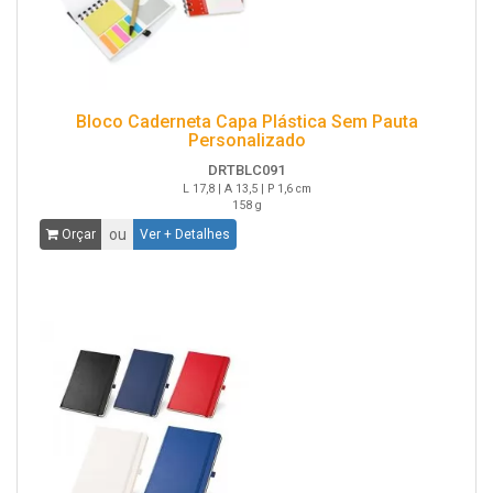
Bloco Caderneta Capa Plástica Sem Pauta
Personalizado
DRTBLC091
L 17,8 | A 13,5 | P 1,6 cm
158 g
ou
Orçar
Ver + Detalhes