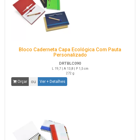
Bloco Caderneta Capa Ecológica Com Pauta
Personalizado
DRTBLC090
L 19,7 | A 13,8 | P 1,5 cm
272 g
ou
Orçar
Ver + Detalhes