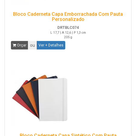
Bloco Caderneta Capa Emborrachada Com Pauta
Personalizado
DRTBLC074
L 17,7 | A 12,6 | P 1,3 cm
205 g
ou
Orçar
Ver + Detalhes
Bloco Caderneta Capa Sintético Com Pauta