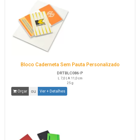
Bloco Caderneta Sem Pauta Personalizado
DRTBLC086-P
L 7,0 | A 11,0 cm
25 g
ou
Orçar
Ver + Detalhes