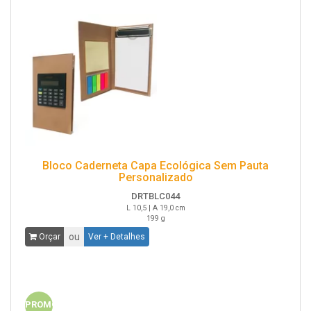
Bloco Caderneta Capa Ecológica Sem Pauta
Personalizado
DRTBLC044
L 10,5 | A 19,0 cm
199 g
ou
Orçar
Ver + Detalhes
PROMO