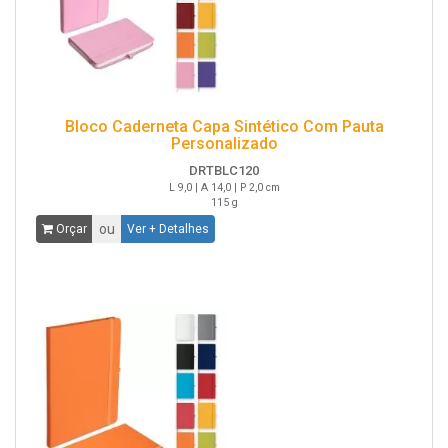
Bloco Caderneta Capa Sintético Com Pauta
Personalizado
DRTBLC120
L 9,0 | A 14,0 | P 2,0 cm
115 g
ou
Orçar
Ver + Detalhes