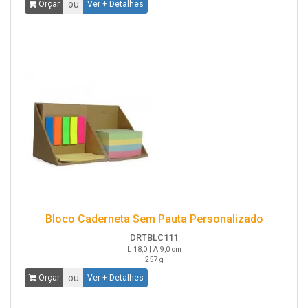
ou
Orçar
Ver + Detalhes
Bloco Caderneta Sem Pauta Personalizado
DRTBLC111
L 18,0 | A 9,0 cm
257 g
ou
Orçar
Ver + Detalhes