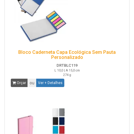
Bloco Caderneta Capa Ecológica Sem Pauta
Personalizado
DRTBLC119
L 10,0 | A 15,0 cm
274 g
ou
Orçar
Ver + Detalhes