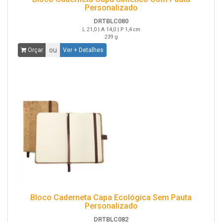
Personalizado
DRTBLC080
L 21,0 | A 14,0 | P 1,4 cm
239 g
ou
Orçar
Ver + Detalhes
Bloco Caderneta Capa Ecológica Sem Pauta
Personalizado
DRTBLC082