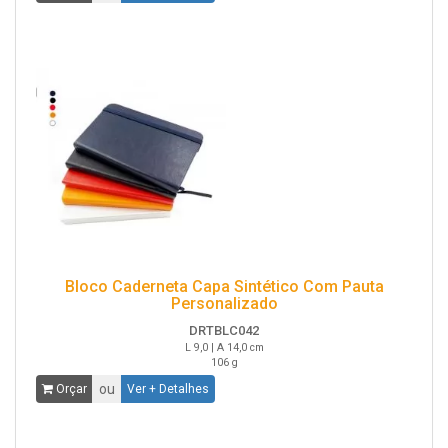
Bloco Caderneta Capa Sintético Com Pauta
Personalizado
DRTBLC042
L 9,0 | A 14,0 cm
106 g
ou
Orçar
Ver + Detalhes