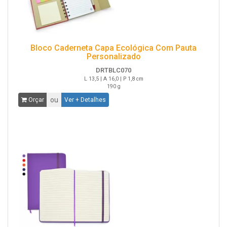
Bloco Caderneta Capa Ecológica Com Pauta
Personalizado
DRTBLC070
L 13,5 | A 16,0 | P 1,8 cm
190 g
ou
Orçar
Ver + Detalhes