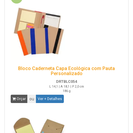
Bloco Caderneta Capa Ecológica com Pauta
Personalizado
DRTBLC054
L 14,1 | A 18,1 | P 2,0 cm
186 g
ou
Orçar
Ver + Detalhes