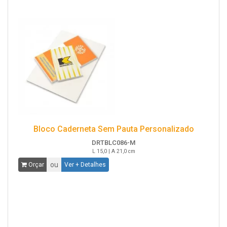
Bloco Caderneta Sem Pauta Personalizado
DRTBLC086-M
L 15,0 | A 21,0 cm
ou
Orçar
Ver + Detalhes