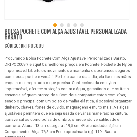
BOLSA POCHETE COM ALÇA AJUSTÁVEL PERSONALIZADA
BARATO
CÓDIGO: DRTPOC009
Procurando Bolsa Pochete Com Alça Ajustável Personalizada Barato,
DRTPOC009 ? é aqui! Os melhores preços em Pochete. Pochete de Nylon
Impermeável Liberte os movimentos e mantenha os pertences seguros
com nossa pochete versátil! Perfeita para o dia a dia, ela libera as mãos
enquanto carrega tudo o que precisa. Confeccionada em nylon
impermeável, oferece proteção contra a água, garantindo que os itens
essenciais fiquem protegidos. Com dois compartimentos com zíper,
sendo o principal com um bolso de malha elástica, é possível organizar
dinheiro, chaves, fones de ouvido, maquiagens e muito mais. As alças
ajustáveis permitem que ela seja usada de várias maneiras: na cintura,
transversal ou como bolsa de ombro, oferecendo versatilidade e
conforto. Altura : 13 cm x Largura : 19,5 cm xProfundidade : 5,5 cm
Comprimento : Alça: 76,3 cm Peso aproximado (g): 119 - Barato -