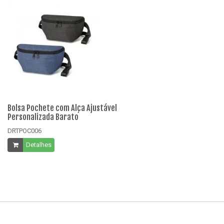
Bolsa Pochete com Alça Ajustável
Bo
Personalizada Barato
Pe
DRTPOC006
D
Detalhes