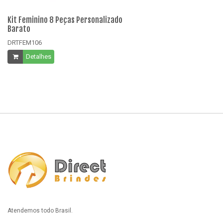
Kit Feminino 8 Peças Personalizado
Ki
Barato
B
DRTFEM106
D
Detalhes
Atendemos todo Brasil.