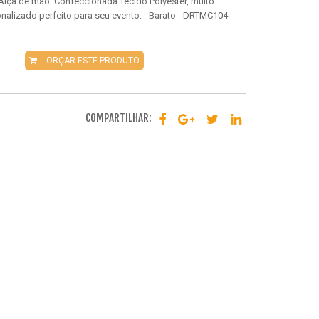
Alça de mão. Confeccionada Tecido Polyester, muito
sonalizado perfeito para seu evento. - Barato - DRTMC104
ORÇAR ESTE PRODUTO
COMPARTILHAR: