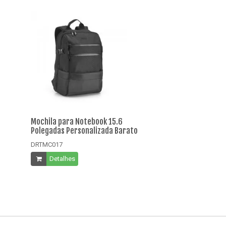
Mochila para Notebook 15.6
Mochila para N
Polegadas Personalizada Barato
Polegadas Pers
DRTMC017
DRTMC020
Detalhes
Detalhes