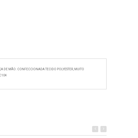
ÇA DE MÃO. CONFECCIONADA TECIDO POLYESTER, MUITO
C104