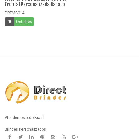
Frontal Personalizada Barato
Pe
DRTMC014
D
Detalhes
Atendemos todo Brasil.
Brindes Personalizados