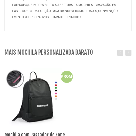
LATERAIS QUE IMPOSSIBILITA A ABERTURA DA MOCHILA. GRAVAÇÃO EM
LASER CO2. ÓTIMA OPÇÃO PARA BRINDES PROMOCIONAIS, CONVENÇÕES E
EVENTOS CORPORATIVOS. - BARATO - DRTMC017
MAIS MOCHILA PERSONALIZADA BARATO
PROMO
Mochila com Passador de Fone
Mo