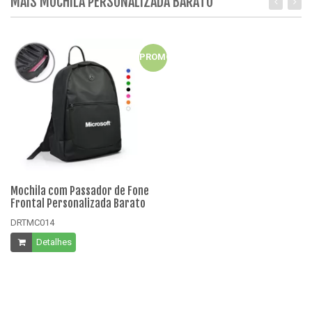
MAIS MOCHILA PERSONALIZADA BARATO
PROMO
Mochila com Passador de Fone
Mo
Frontal Personalizada Barato
Pe
DRTMC014
D
Detalhes