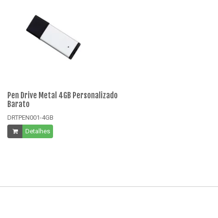
Pen Drive Metal 4GB Personalizado
Pe
Barato
B
DRTPEN001-4GB
DR
Detalhes