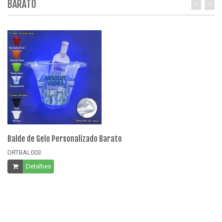
BARATO
Balde de Gelo Personalizado Barato
Ba
DRTBAL003
D
Detalhes