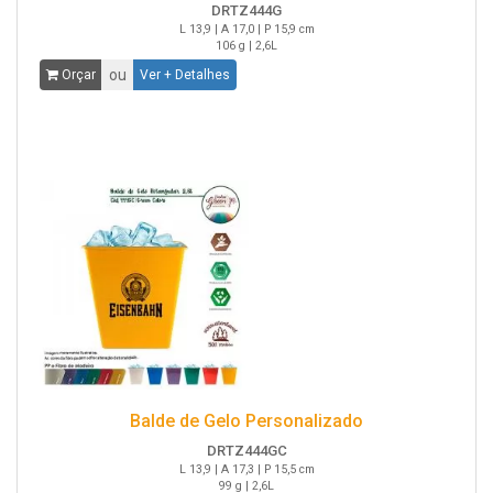
DRTZ444G
L 13,9 | A 17,0 | P 15,9 cm
106 g | 2,6L
ou
Orçar
Ver + Detalhes
Balde de Gelo Personalizado
DRTZ444GC
L 13,9 | A 17,3 | P 15,5 cm
99 g | 2,6L