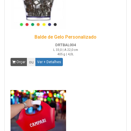
Balde de Gelo Personalizado
DRTBAL004
L 33,0 | A 22,0 cm
405 g | 4,0L
ou
Orçar
Ver + Detalhes