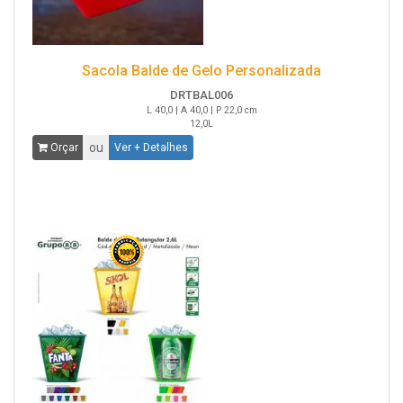
Sacola Balde de Gelo Personalizada
DRTBAL006
L 40,0 | A 40,0 | P 22,0 cm
12,0L
ou
Orçar
Ver + Detalhes