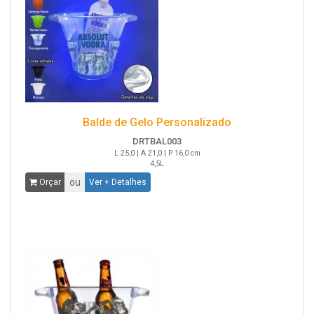
Balde de Gelo Personalizado
DRTBAL003
L 25,0 | A 21,0 | P 16,0 cm
4,5L
ou
Orçar
Ver + Detalhes