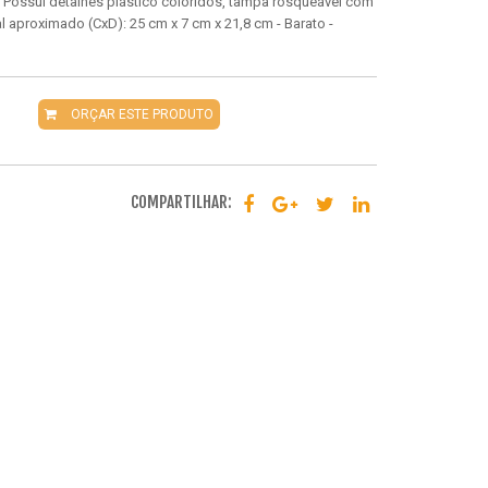
. Possui detalhes plástico coloridos, tampa rosqueável com
l aproximado (CxD): 25 cm x 7 cm x 21,8 cm - Barato -
ORÇAR ESTE PRODUTO
COMPARTILHAR: