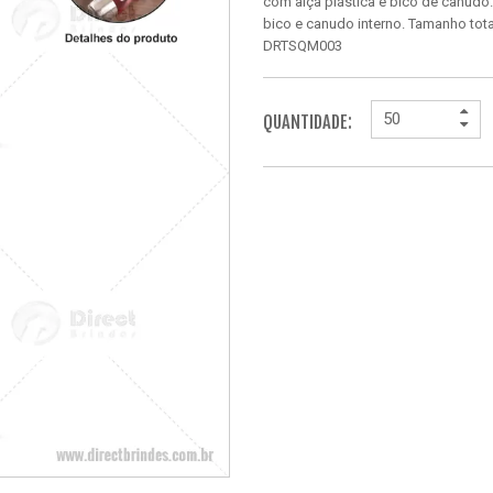
com alça plástica e bico de canudo
bico e canudo interno. Tamanho tota
DRTSQM003
QUANTIDADE: