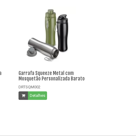
a
Garrafa Squeeze Metal com
Garrafa Squeez
Mosquetão Personalizada Barato
Plástica Perso
DRTSQM002
DRTSQM003
Detalhes
Detalhes