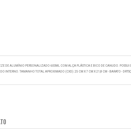
EZE DE ALUMÍNIO PERSONALIZADO 600ML COM ALÇA PLÁSTICA E BICO DE CANUDO. POSSUI 
O INTERNO. TAMANHO TOTAL APROXIMADO (CXD): 25 CM X 7 CM X 21,8 CM - BARATO - DRT
ATO