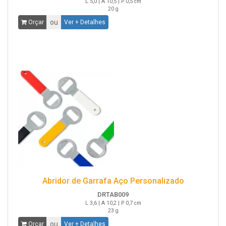
L 5,0 | A 10,5 | P 0,5 cm
20 g
ou
Orçar
Ver + Detalhes
Abridor de Garrafa Aço Personalizado
DRTAB009
L 3,6 | A 10,2 | P 0,7 cm
23 g
ou
Orçar
Ver + Detalhes