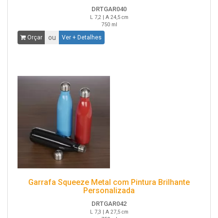
DRTGAR040
L 7,2 | A 24,5 cm
750 ml
ou
Orçar
Ver + Detalhes
Garrafa Squeeze Metal com Pintura Brilhante
Personalizada
DRTGAR042
L 7,3 | A 27,5 cm