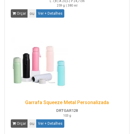
L 7,8 | A 20,5 | P 24,7 cm
259 g | 380 ml
ou
Orçar
Ver + Detalhes
Garrafa Squeeze Metal Personalizada
DRTGAR128
103 g
ou
Orçar
Ver + Detalhes