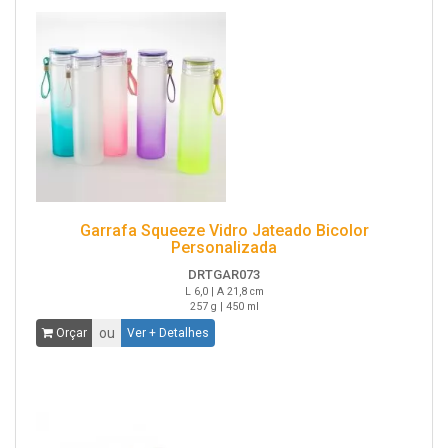
Garrafa Squeeze Vidro Jateado Bicolor
Personalizada
DRTGAR073
L 6,0 | A 21,8 cm
257 g | 450 ml
ou
Orçar
Ver + Detalhes