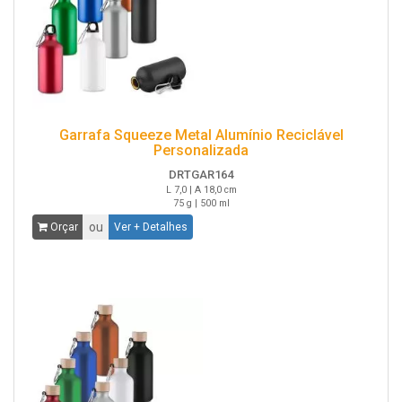
Garrafa Squeeze Metal Alumínio Reciclável
Personalizada
DRTGAR164
L 7,0 | A 18,0 cm
75 g | 500 ml
ou
Orçar
Ver + Detalhes