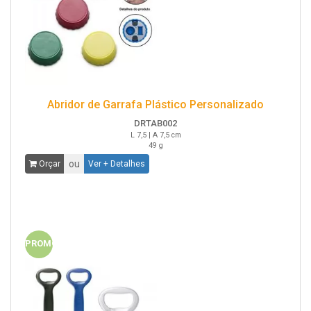
Abridor de Garrafa Plástico Personalizado
DRTAB002
L 7,5 | A 7,5 cm
49 g
ou
Orçar
Ver + Detalhes
PROMO