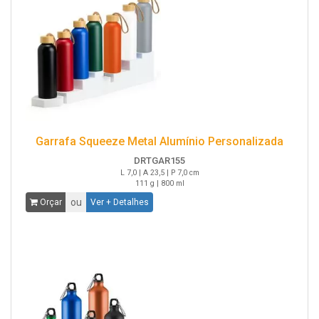
Garrafa Squeeze Metal Alumínio Personalizada
DRTGAR155
L 7,0 | A 23,5 | P 7,0 cm
111 g | 800 ml
ou
Orçar
Ver + Detalhes