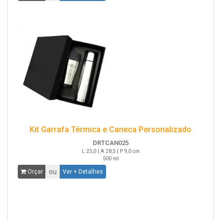
Kit Garrafa Térmica e Caneca Personalizado
DRTCAN025
L 23,0 | A 28,5 | P 9,0 cm
500 ml
ou
Orçar
Ver + Detalhes