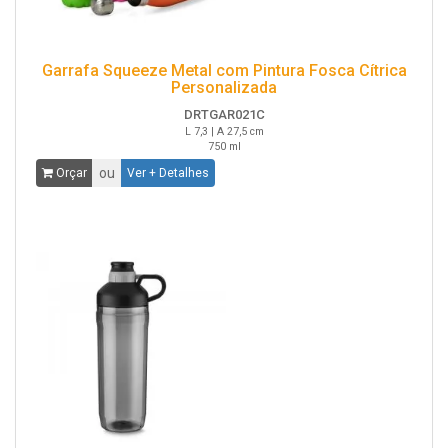
Garrafa Squeeze Metal com Pintura Fosca Cítrica
Personalizada
DRTGAR021C
L 7,3 | A 27,5 cm
750 ml
ou
Orçar
Ver + Detalhes