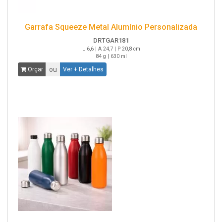
Garrafa Squeeze Metal Alumínio Personalizada
DRTGAR181
L 6,6 | A 24,7 | P 20,8 cm
84 g | 630 ml
ou
Orçar
Ver + Detalhes