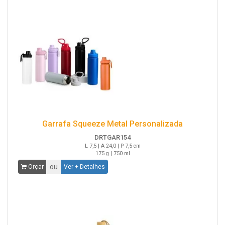
Garrafa Squeeze Metal Personalizada
DRTGAR154
L 7,5 | A 24,0 | P 7,5 cm
175 g | 750 ml
ou
Orçar
Ver + Detalhes