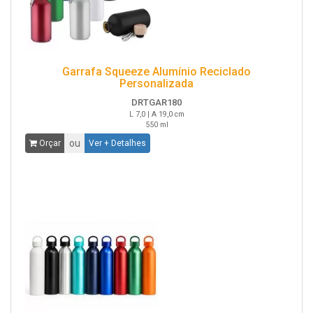
Garrafa Squeeze Alumínio Reciclado
Personalizada
DRTGAR180
L 7,0 | A 19,0 cm
550 ml
ou
Orçar
Ver + Detalhes