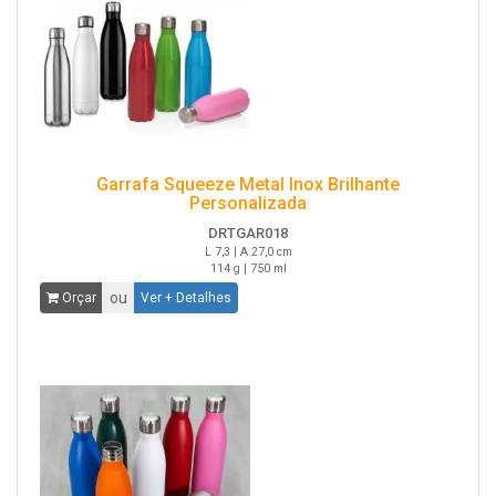
Garrafa Squeeze Metal Inox Brilhante
Personalizada
DRTGAR018
L 7,3 | A 27,0 cm
114 g | 750 ml
ou
Orçar
Ver + Detalhes