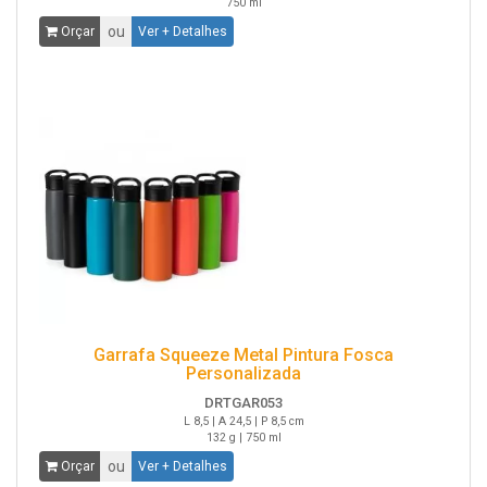
750 ml
ou
Orçar
Ver + Detalhes
Garrafa Squeeze Metal Pintura Fosca
Personalizada
DRTGAR053
L 8,5 | A 24,5 | P 8,5 cm
132 g | 750 ml
ou
Orçar
Ver + Detalhes