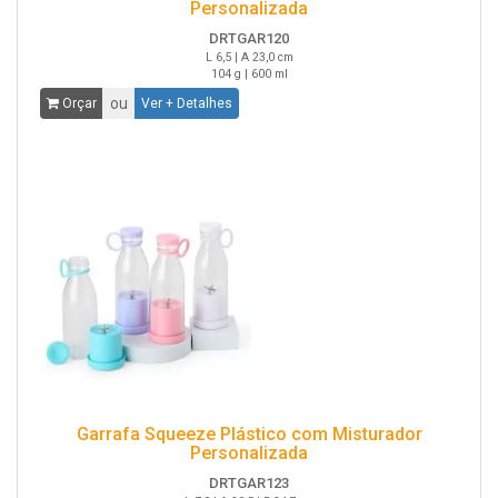
Personalizada
DRTGAR120
L 6,5 | A 23,0 cm
104 g | 600 ml
ou
Orçar
Ver + Detalhes
Garrafa Squeeze Plástico com Misturador
Personalizada
DRTGAR123