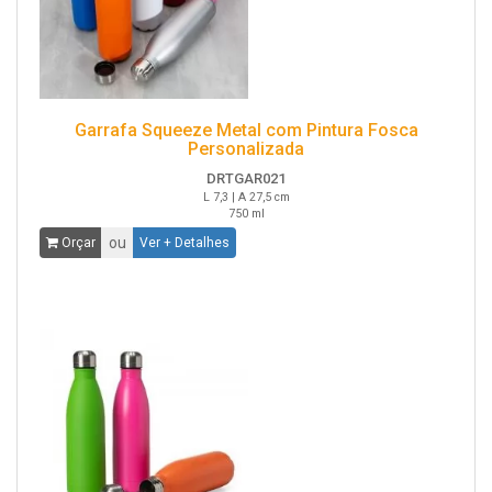
Garrafa Squeeze Metal com Pintura Fosca
Personalizada
DRTGAR021
L 7,3 | A 27,5 cm
750 ml
ou
Orçar
Ver + Detalhes