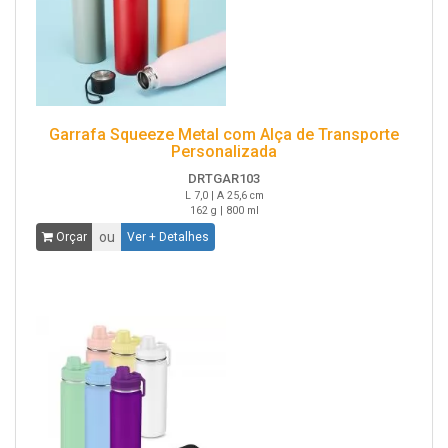
Garrafa Squeeze Metal com Alça de Transporte
Personalizada
DRTGAR103
L 7,0 | A 25,6 cm
162 g | 800 ml
ou
Orçar
Ver + Detalhes