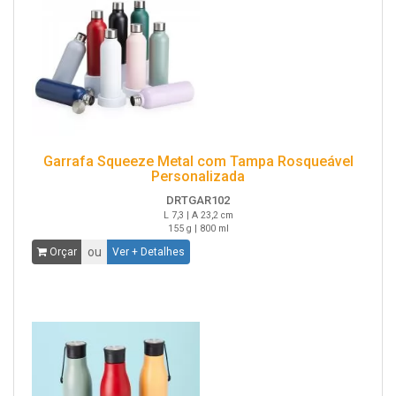
Garrafa Squeeze Metal com Tampa Rosqueável
Personalizada
DRTGAR102
L 7,3 | A 23,2 cm
155 g | 800 ml
ou
Orçar
Ver + Detalhes