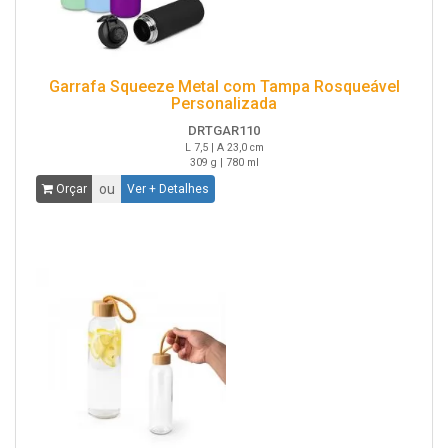
Garrafa Squeeze Metal com Tampa Rosqueável
Personalizada
DRTGAR110
L 7,5 | A 23,0 cm
309 g | 780 ml
ou
Orçar
Ver + Detalhes