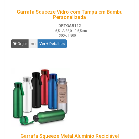
Garrafa Squeeze Vidro com Tampa em Bambu
Personalizada
DRTGAR112
L 6,5 | A 22,0 | P 6,5 cm
300 g | 500 ml
ou
Orçar
Ver + Detalhes
Garrafa Squeeze Metal Alumínio Reciclável