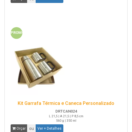
PROMO
Kit Garrafa Térmica e Caneca Personalizado
DRTCAN024
L 21,5 | A 21,5 | P 8,5 cm
560 g | 350 ml
ou
Orçar
Ver + Detalhes