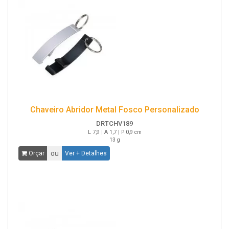
Chaveiro Abridor Metal Fosco Personalizado
DRTCHV189
L 7,9 | A 1,7 | P 0,9 cm
13 g
ou
Orçar
Ver + Detalhes