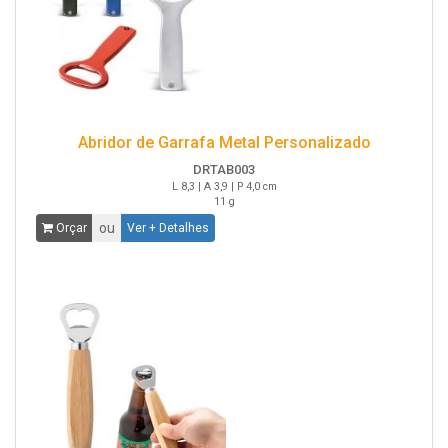
Abridor de Garrafa Metal Personalizado
DRTAB003
L 8,3 | A 3,9 | P 4,0 cm
11 g
ou
Orçar
Ver + Detalhes