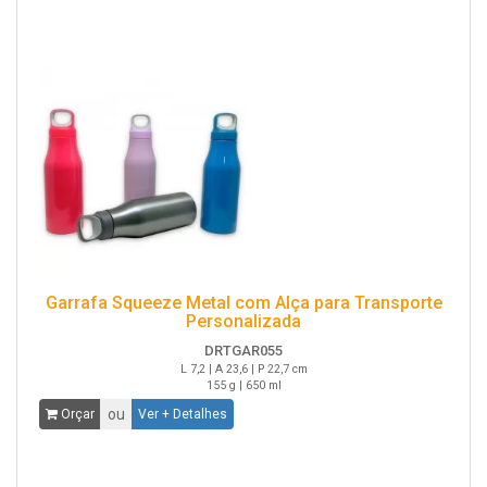
Garrafa Squeeze Metal com Alça para Transporte
Personalizada
DRTGAR055
L 7,2 | A 23,6 | P 22,7 cm
155 g | 650 ml
ou
Orçar
Ver + Detalhes