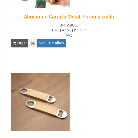
Abridor de Garrafa Metal Personalizado
DRTAB005
L 4,0 | A 15,0 | P 1,7 cm
56 g
ou
Orçar
Ver + Detalhes