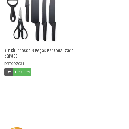
Kit Churrasco 6 Peças Personalizado
Ki
Barato
B
DRTCOZ031
D
Detalhes