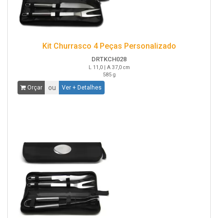
Kit Churrasco 4 Peças Personalizado
DRTKCH028
L 11,0 | A 37,0 cm
585 g
ou
Orçar
Ver + Detalhes