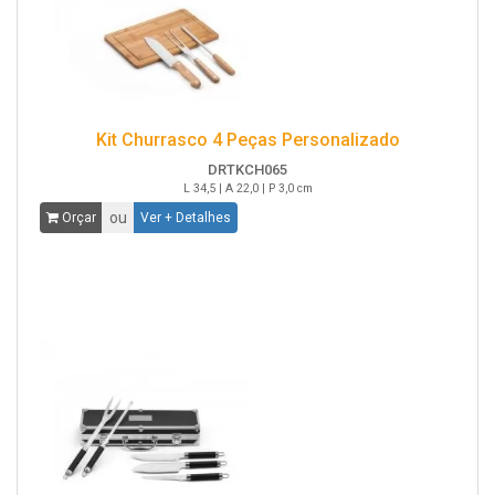
Kit Churrasco 4 Peças Personalizado
DRTKCH065
L 34,5 | A 22,0 | P 3,0 cm
ou
Orçar
Ver + Detalhes