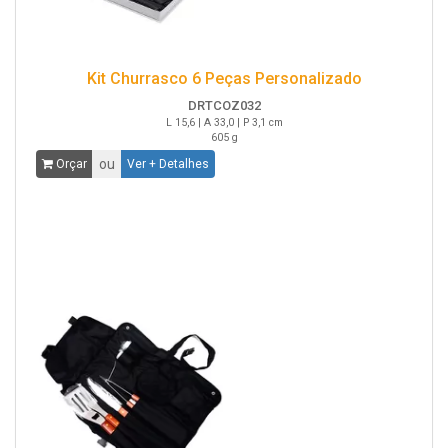
Kit Churrasco 6 Peças Personalizado
DRTCOZ032
L 15,6 | A 33,0 | P 3,1 cm
605 g
ou
Orçar
Ver + Detalhes