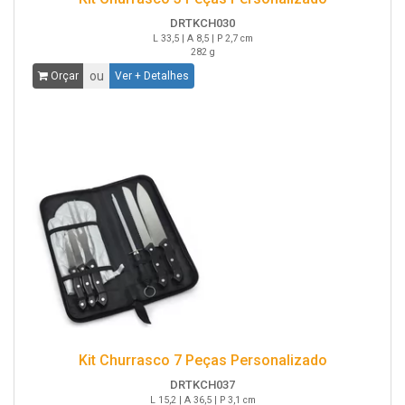
DRTKCH030
L 33,5 | A 8,5 | P 2,7 cm
282 g
ou
Orçar
Ver + Detalhes
Kit Churrasco 7 Peças Personalizado
DRTKCH037
L 15,2 | A 36,5 | P 3,1 cm