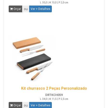
L 35,0 | A 13,0 | P 2,0 cm
ou
Orçar
Ver + Detalhes
Kit churrasco 2 Peças Personalizado
DRTKCH059
L 34,0 | A 11,5 | P 2,5 cm
ou
Orçar
Ver + Detalhes