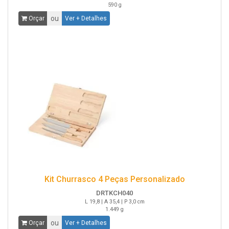
590 g
ou
Orçar
Ver + Detalhes
Kit Churrasco 4 Peças Personalizado
DRTKCH040
L 19,8 | A 35,4 | P 3,0 cm
1.449 g
ou
Orçar
Ver + Detalhes