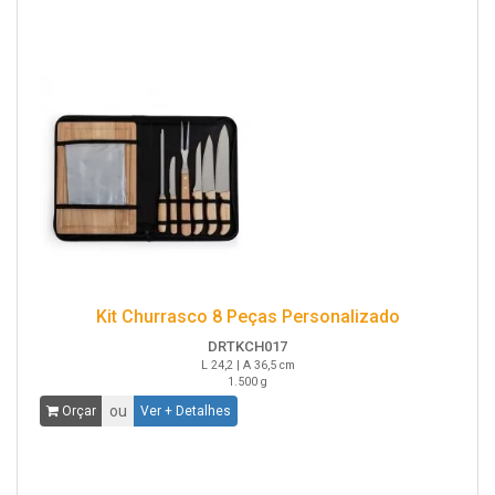
Kit Churrasco 8 Peças Personalizado
DRTKCH017
L 24,2 | A 36,5 cm
1.500 g
ou
Orçar
Ver + Detalhes