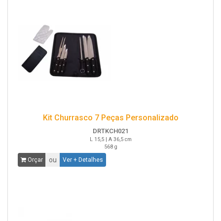
Kit Churrasco 7 Peças Personalizado
DRTKCH021
L 15,5 | A 36,5 cm
568 g
ou
Orçar
Ver + Detalhes