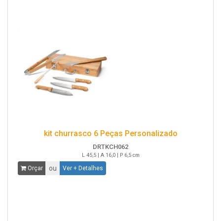
kit churrasco 6 Peças Personalizado
DRTKCH062
L 45,5 | A 16,0 | P 6,5 cm
ou
Orçar
Ver + Detalhes