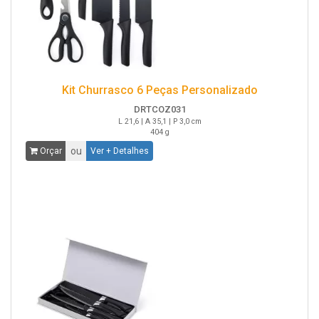
Kit Churrasco 6 Peças Personalizado
DRTCOZ031
L 21,6 | A 35,1 | P 3,0 cm
404 g
ou
Orçar
Ver + Detalhes