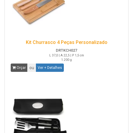
Kit Churrasco 4 Peças Personalizado
DRTKCH027
L 37,0 | A 22,5 | P 1,5 cm
1.200 g
ou
Orçar
Ver + Detalhes