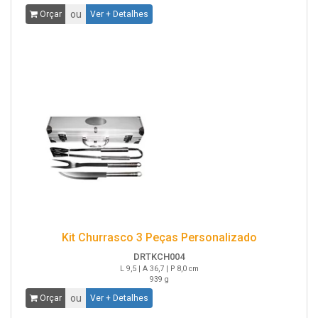
ou
Orçar
Ver + Detalhes
Kit Churrasco 3 Peças Personalizado
DRTKCH004
L 9,5 | A 36,7 | P 8,0 cm
939 g
ou
Orçar
Ver + Detalhes