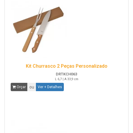
Kit Churrasco 2 Peças Personalizado
DRTKCH063
L 6,7 | A 33,9 cm
ou
Orçar
Ver + Detalhes