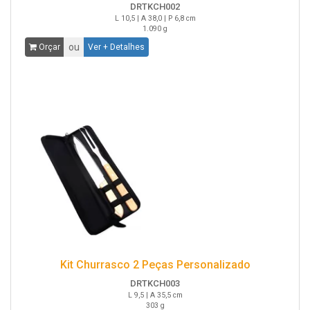
DRTKCH002
L 10,5 | A 38,0 | P 6,8 cm
1.090 g
ou
Orçar
Ver + Detalhes
Kit Churrasco 2 Peças Personalizado
DRTKCH003
L 9,5 | A 35,5 cm
303 g