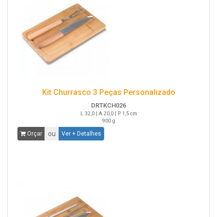
Kit Churrasco 3 Peças Personalizado
DRTKCH026
L 32,0 | A 20,0 | P 1,5 cm
900 g
ou
Orçar
Ver + Detalhes