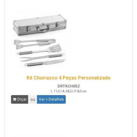
Kit Churrasco 4 Peças Personalizado
DRTKCH052
L 11,0 | A 38,5 | P 8,0 cm
ou
Orçar
Ver + Detalhes