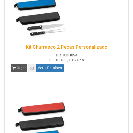
Kit Churrasco 2 Peças Personalizado
DRTKCH054
L 13,0 | A 35,0 | P 2,0 cm
ou
Orçar
Ver + Detalhes