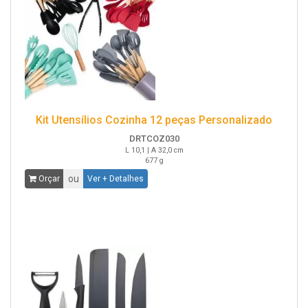
Kit Utensílios Cozinha 12 peças Personalizado
DRTCOZ030
L 10,1 | A 32,0 cm
677 g
ou
Orçar
Ver + Detalhes