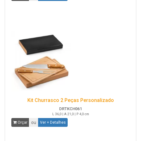
Kit Churrasco 2 Peças Personalizado
DRTKCH061
L 36,0 | A 21,0 | P 4,0 cm
ou
Orçar
Ver + Detalhes