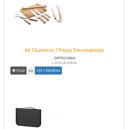
Kit Churrasco 7 Peças Personalizado
DRTKCH064
L 37,0 | A 25,0 cm
ou
Orçar
Ver + Detalhes