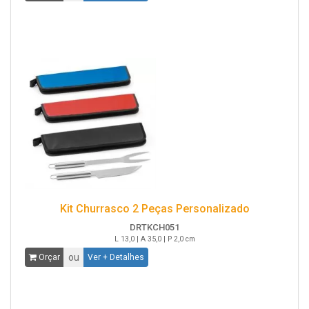
Kit Churrasco 2 Peças Personalizado
DRTKCH051
L 13,0 | A 35,0 | P 2,0 cm
ou
Orçar
Ver + Detalhes