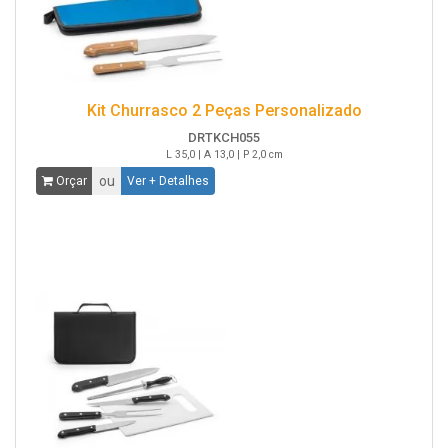
Kit Churrasco 2 Peças Personalizado
DRTKCH055
L 35,0 | A 13,0 | P 2,0 cm
ou
Orçar
Ver + Detalhes