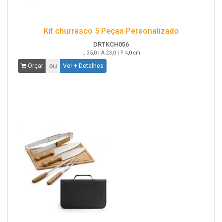
Kit churrasco 5 Peças Personalizado
DRTKCH056
L 35,0 | A 23,0 | P 4,0 cm
ou
Orçar
Ver + Detalhes