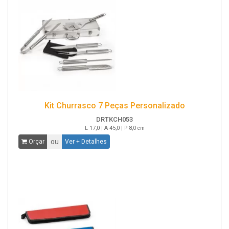
Kit Churrasco 7 Peças Personalizado
DRTKCH053
L 17,0 | A 45,0 | P 8,0 cm
ou
Orçar
Ver + Detalhes