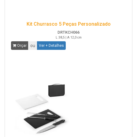
Kit Churrasco 5 Peças Personalizado
DRTKCH066
L 38,5 | A 12,0 cm
ou
Orçar
Ver + Detalhes