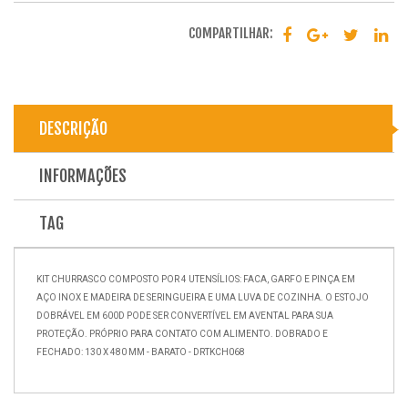
COMPARTILHAR:
DESCRIÇÃO
INFORMAÇÕES
TAG
KIT CHURRASCO COMPOSTO POR 4 UTENSÍLIOS: FACA, GARFO E PINÇA EM
AÇO INOX E MADEIRA DE SERINGUEIRA E UMA LUVA DE COZINHA. O ESTOJO
DOBRÁVEL EM 600D PODE SER CONVERTÍVEL EM AVENTAL PARA SUA
PROTEÇÃO. PRÓPRIO PARA CONTATO COM ALIMENTO. DOBRADO E
FECHADO: 130 X 480 MM - BARATO - DRTKCH068