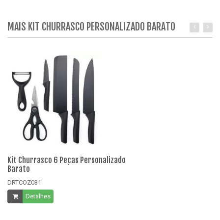
MAIS KIT CHURRASCO PERSONALIZADO BARATO
Kit Churrasco 6 Peças Personalizado
Ki
Barato
B
DRTCOZ031
D
Detalhes