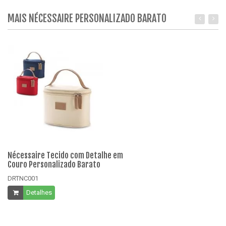
MAIS NÉCESSAIRE PERSONALIZADO BARATO
Nécessaire Tecido com Detalhe em
Né
Couro Personalizado Barato
Co
DRTNC001
D
Detalhes