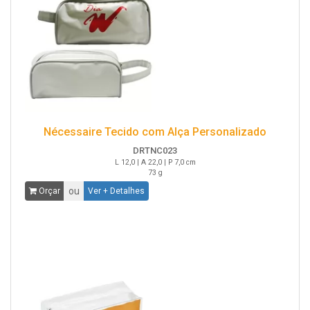
Nécessaire Tecido com Alça Personalizado
DRTNC023
L 12,0 | A 22,0 | P 7,0 cm
73 g
ou
Orçar
Ver + Detalhes