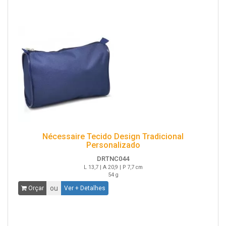
Nécessaire Tecido Design Tradicional
Personalizado
DRTNC044
L 13,7 | A 20,9 | P 7,7 cm
54 g
ou
Orçar
Ver + Detalhes