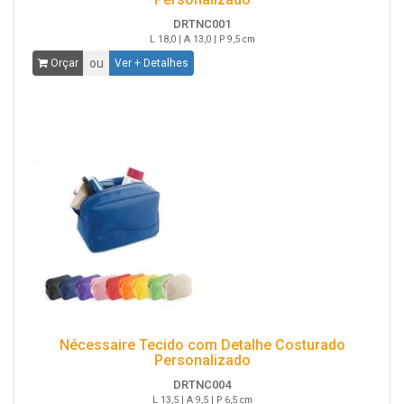
DRTNC001
L 18,0 | A 13,0 | P 9,5 cm
ou
Orçar
Ver + Detalhes
Nécessaire Tecido com Detalhe Costurado
Personalizado
DRTNC004
L 13,5 | A 9,5 | P 6,5 cm