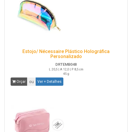
Estojo/ Nécessaire Plástico Holográfica
Personalizado
DRTEMB048
L 20,5 | A 12,0 | P 8,5 cm
45 g
ou
Orçar
Ver + Detalhes