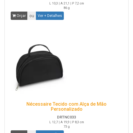
L 10,3 | A 21,1 | P 7,2 cm
86 g
ou
Orçar
Ver + Detalhes
Nécessaire Tecido com Alça de Mão
Personalizado
DRTNC033
L 12,7 | A 19,9 | P 8,3 cm
73 g