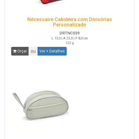
Nécessaire Cabideira com Divisórias
Personalizado
DRTNC039
L 13,0 | A 23,0 | P 8,0 cm
122 g
ou
Orçar
Ver + Detalhes