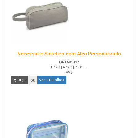
Nécessaire Sintético com Alça Personalizado
DRTNC047
L 22,0 | A 12,0 | P 7,0 cm
85 g
ou
Orçar
Ver + Detalhes