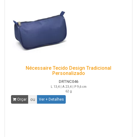
Nécessaire Tecido Design Tradicional
Personalizado
DRTNC046
L 13,4 | A 23,4 | P 9,6 cm
62 g
ou
Orçar
Ver + Detalhes