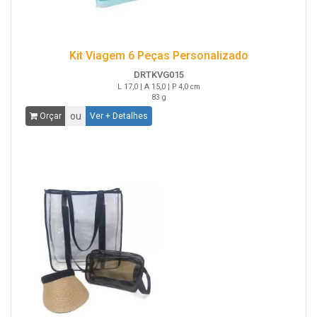
Kit Viagem 6 Peças Personalizado
DRTKVG015
L 17,0 | A 15,0 | P 4,0 cm
83 g
ou
Orçar
Ver + Detalhes