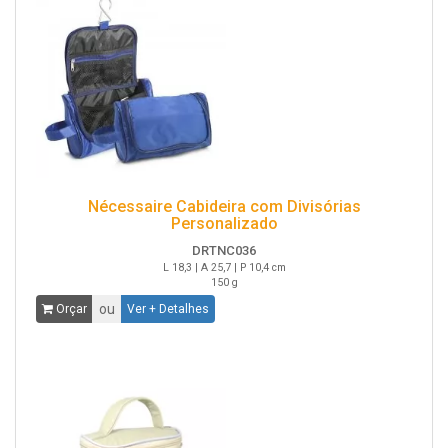
Nécessaire Cabideira com Divisórias
Personalizado
DRTNC036
L 18,3 | A 25,7 | P 10,4 cm
150 g
ou
Orçar
Ver + Detalhes