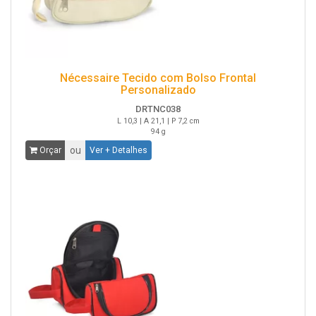
Nécessaire Tecido com Bolso Frontal
Personalizado
DRTNC038
L 10,3 | A 21,1 | P 7,2 cm
94 g
ou
Orçar
Ver + Detalhes