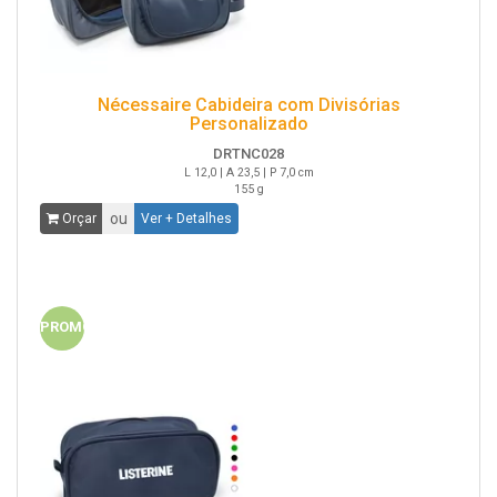
Nécessaire Cabideira com Divisórias
Personalizado
DRTNC028
L 12,0 | A 23,5 | P 7,0 cm
155 g
ou
Orçar
Ver + Detalhes
PROMO