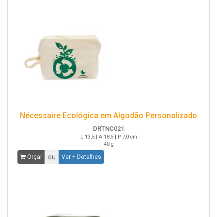
Nécessaire Ecológica em Algodão Personalizado
DRTNC021
L 13,5 | A 18,5 | P 7,0 cm
40 g
ou
Orçar
Ver + Detalhes