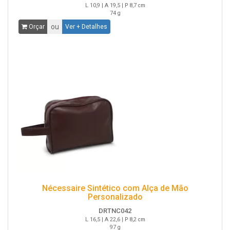
L 10,9 | A 19,5 | P 8,7 cm
74 g
ou
Orçar
Ver + Detalhes
Nécessaire Sintético com Alça de Mão
Personalizado
DRTNC042
L 16,5 | A 22,6 | P 8,2 cm
97 g