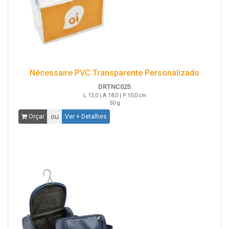
Nécessaire PVC Transparente Personalizado
DRTNC025
L 13,0 | A 18,0 | P 10,0 cm
50 g
ou
Orçar
Ver + Detalhes