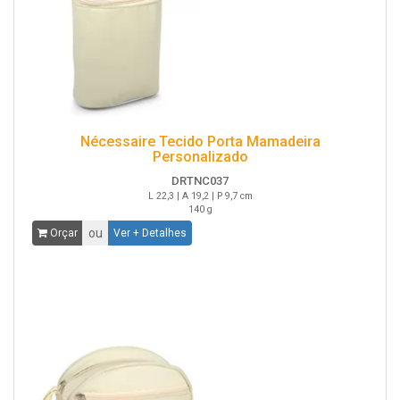
Nécessaire Tecido Porta Mamadeira
Personalizado
DRTNC037
L 22,3 | A 19,2 | P 9,7 cm
140 g
ou
Orçar
Ver + Detalhes