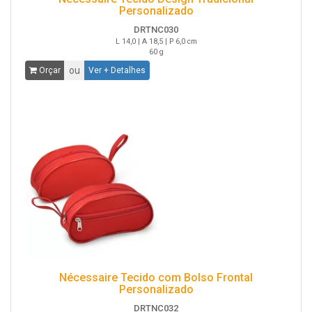
Personalizado
DRTNC030
L 14,0 | A 18,5 | P 6,0 cm
60 g
ou
Orçar
Ver + Detalhes
Nécessaire Tecido com Bolso Frontal
Personalizado
DRTNC032