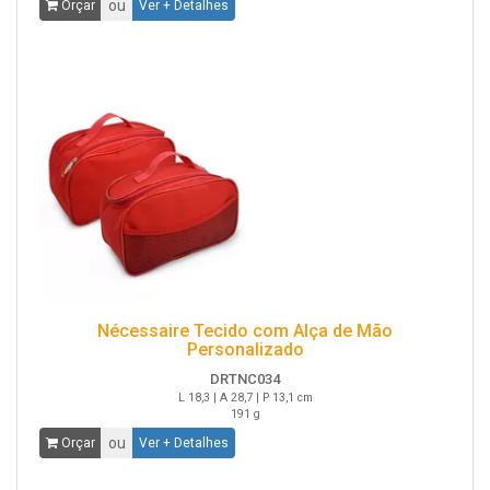
ou
Orçar
Ver + Detalhes
Nécessaire Tecido com Alça de Mão
Personalizado
DRTNC034
L 18,3 | A 28,7 | P 13,1 cm
191 g
ou
Orçar
Ver + Detalhes