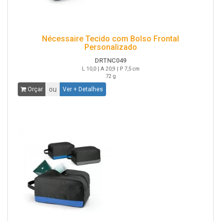
Nécessaire Tecido com Bolso Frontal
Personalizado
DRTNC049
L 10,0 | A 20,9 | P 7,5 cm
72 g
ou
Orçar
Ver + Detalhes