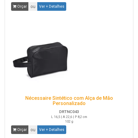
ou
Orçar
Ver + Detalhes
Nécessaire Sintético com Alça de Mão
Personalizado
DRTNC043
L 16,5 | A 22,6 | P 8,2 cm
102 g
ou
Orçar
Ver + Detalhes