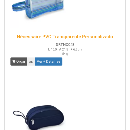
Nécessaire PVC Transparente Personalizado
DRTNC048
L 15,0 | A 21,5 | P 6,8 cm
54 g
ou
Orçar
Ver + Detalhes