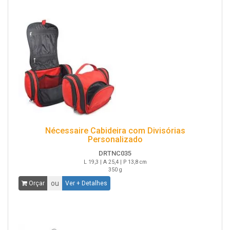
Nécessaire Cabideira com Divisórias
Personalizado
DRTNC035
L 19,3 | A 25,4 | P 13,8 cm
350 g
ou
Orçar
Ver + Detalhes