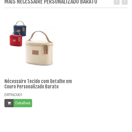
MAIS NÉCESSAIRE PERSONALIZADO BARATO
Nécessaire Tecido com Detalhe em
Né
Couro Personalizado Barato
Co
DRTNC001
D
Detalhes