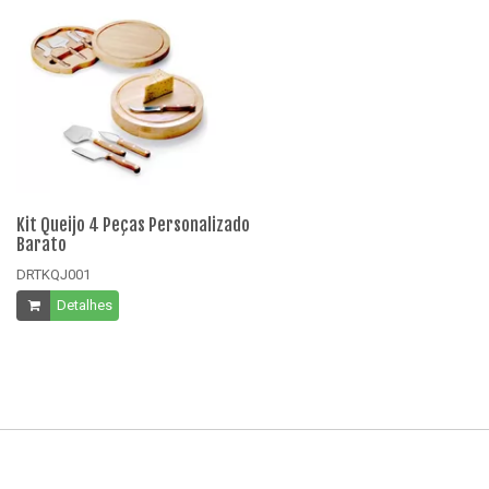
Kit Queijo 4 Peças Personalizado
Tá
Barato
D
DRTKQJ001
Detalhes