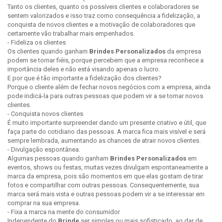
Tanto os clientes, quanto os possíveis clientes e colaboradores se
sentem valorizados e isso traz como consequência a fidelização, a
conquista de novos clientes e a motivação de colaboradores que
certamente vão trabalhar mais empenhados.
- Fideliza os clientes
Os clientes quando ganham
Brindes Personalizados
da empresa
podem se tornar fiéis, porque percebem que a empresa reconhece a
importância deles e não está visando apenas o lucro.
E por que é tão importante a fidelização dos clientes?
Porque o cliente além de fechar novos negócios com a empresa, ainda
pode indicá-la para outras pessoas que podem vir a se tornar novos
clientes.
- Conquista novos clientes
É muito importante surpreender dando um presente criativo e útil, que
faça parte do cotidiano das pessoas. A marca fica mais visível e será
sempre lembrada, aumentando as chances de atrair novos clientes.
- Divulgação espontânea.
Algumas pessoas quando ganham
Brindes Personalizados
em
eventos, shows ou festas, muitas vezes divulgam espontaneamente a
marca da empresa, pois são momentos em que elas gostam de tirar
fotos e compartilhar com outras pessoas. Consequentemente, sua
marca será mais vista e outras pessoas podem vir a se interessar em
comprar na sua empresa.
- Fixa a marca na mente do consumidor
Independente do
Brinde
ser simples ou mais sofisticado, ao dar de