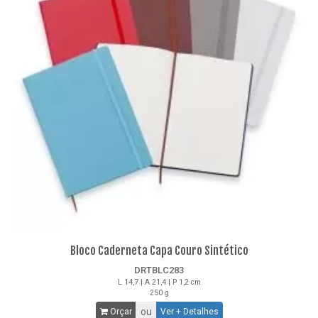
Bloco Caderneta Capa Couro Sintético
DRTBLC283
L 14,7 | A 21,4 | P 1,2 cm
250 g
ou
Orçar
Ver + Detalhes