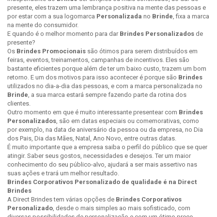
presente, eles trazem uma lembrança positiva na mente das pessoas e
por estar com a sua logomarca
Personalizada
no
Brinde
, fixa a marca
na mente do consumidor.
E quando é o melhor momento para dar
Brindes Personalizados
de
presente?
Os
Brindes Promocionais
são ótimos para serem distribuídos em
feiras, eventos, treinamentos, campanhas de incentivos. Eles são
bastante eficientes porque além de ter um baixo custo, trazem um bom
retorno. E um dos motivos para isso acontecer é porque são
Brindes
utilizados no dia-a-dia das pessoas, e com a marca personalizada no
Brinde
, a sua marca estará sempre fazendo parte da rotina dos
clientes.
Outro momento em que é muito interessante presentear com
Brindes
Personalizados
, são em datas especiais ou comemorativas, como
por exemplo, na data de aniversário da pessoa ou da empresa, no Dia
dos Pais, Dia das Mães, Natal, Ano Novo, entre outras datas.
É muito importante que a empresa saiba o perfil do público que se quer
atingir. Saber seus gostos, necessidades e desejos. Ter um maior
conhecimento do seu público-alvo, ajudará a ser mais assertivo nas
suas ações e trará um melhor resultado.
Brindes Corporativos Personalizado de qualidade é na Direct
Brindes
A Direct Brindes tem várias opções de
Brindes Corporativos
Personalizado
, desde o mais simples ao mais sofisticado, com
diversas possibilidades de personalização e com um ótimo preço.