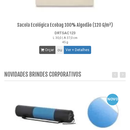
Sacola Ecológica Ecobag 100% Algodão (120 G/m²)
DRTSAC123
L 30,0 | A 37,0 cm
45 g
ou
Orçar
Ver + Detalhes
NOVIDADES BRINDES CORPORATIVOS
NOVO