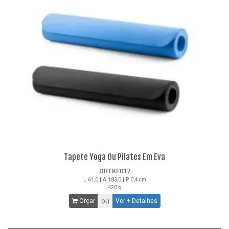
Tapete Yoga Ou Pilates Em Eva
DRTKF017
L 61,0 | A 183,0 | P 0,4 cm
420 g
ou
Orçar
Ver + Detalhes