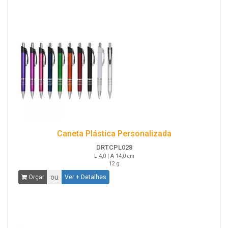
Caneta Plástica Personalizada
DRTCPL028
L 4,0 | A 14,0 cm
12 g
ou
Orçar
Ver + Detalhes