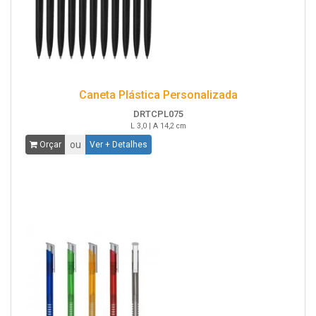
Caneta Plástica Personalizada
DRTCPL075
L 3,0 | A 14,2 cm
ou
Orçar
Ver + Detalhes