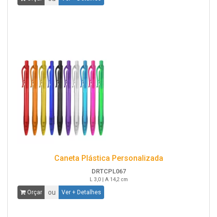
Caneta Plástica Personalizada
DRTCPL067
L 3,0 | A 14,2 cm
ou
Orçar
Ver + Detalhes