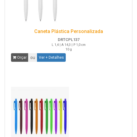
Caneta Plástica Personalizada
DRTCPL137
L 1,4 | A 14,3 | P 1,0 cm
10 g
ou
Orçar
Ver + Detalhes