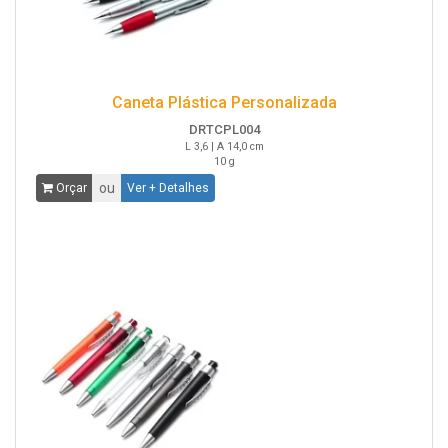
Caneta Plástica Personalizada
DRTCPL004
L 3,6 | A 14,0 cm
10 g
ou
Orçar
Ver + Detalhes