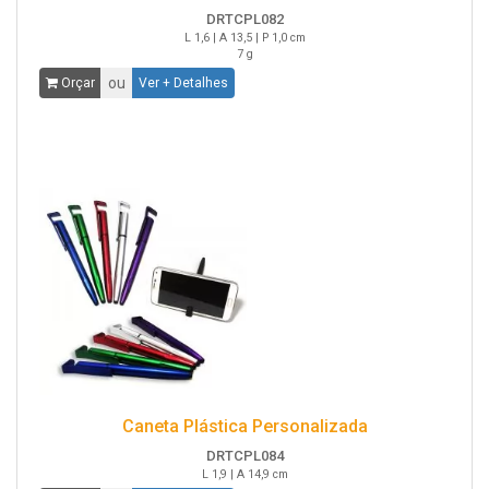
DRTCPL082
L 1,6 | A 13,5 | P 1,0 cm
7 g
ou
Orçar
Ver + Detalhes
Caneta Plástica Personalizada
DRTCPL084
L 1,9 | A 14,9 cm