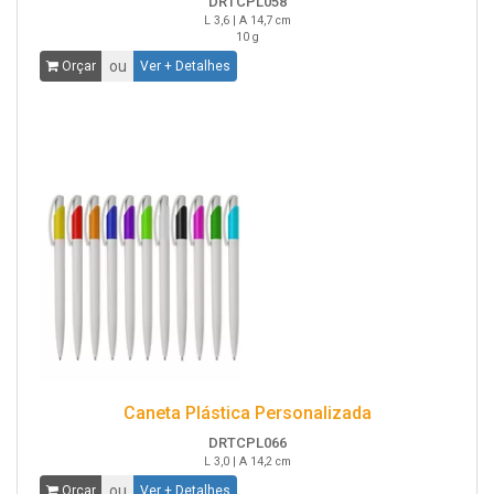
DRTCPL058
L 3,6 | A 14,7 cm
10 g
ou
Orçar
Ver + Detalhes
Caneta Plástica Personalizada
DRTCPL066
L 3,0 | A 14,2 cm
ou
Orçar
Ver + Detalhes