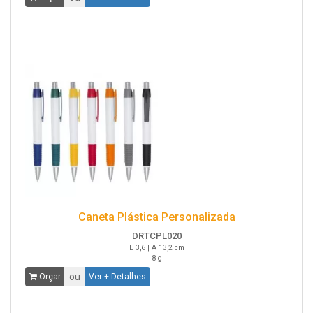
Caneta Plástica Personalizada
DRTCPL020
L 3,6 | A 13,2 cm
8 g
ou
Orçar
Ver + Detalhes