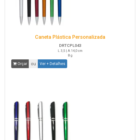
Caneta Plástica Personalizada
DRTCPL043
L 3,5 | A 14,0 cm
8 g
ou
Orçar
Ver + Detalhes