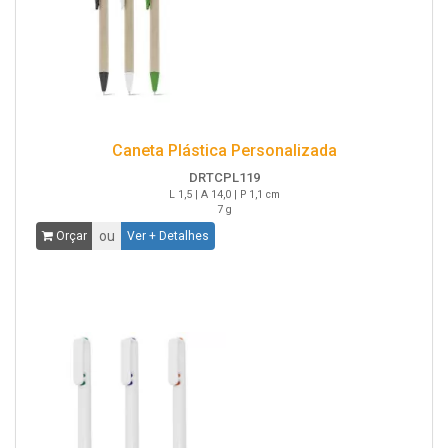
Caneta Plástica Personalizada
DRTCPL119
L 1,5 | A 14,0 | P 1,1 cm
7 g
ou
Orçar
Ver + Detalhes