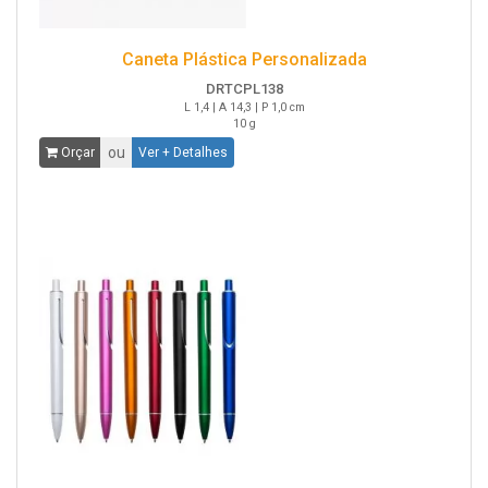
Caneta Plástica Personalizada
DRTCPL138
L 1,4 | A 14,3 | P 1,0 cm
10 g
ou
Orçar
Ver + Detalhes