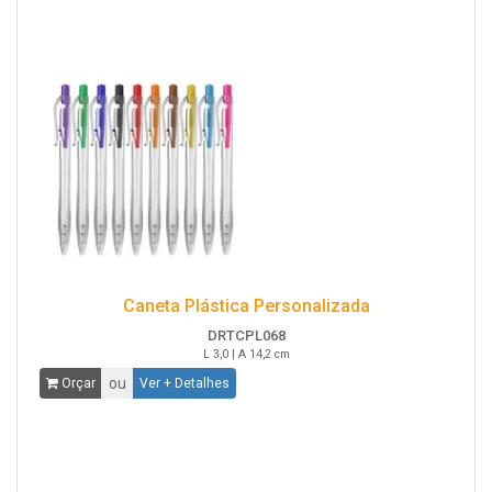
Caneta Plástica Personalizada
DRTCPL068
L 3,0 | A 14,2 cm
ou
Orçar
Ver + Detalhes