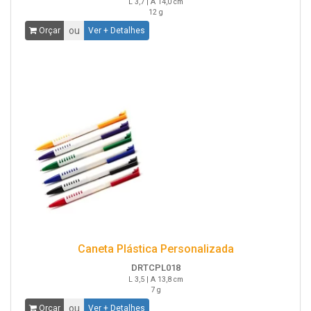
L 3,7 | A 14,0 cm
12 g
ou
Orçar
Ver + Detalhes
Caneta Plástica Personalizada
DRTCPL018
L 3,5 | A 13,8 cm
7 g
ou
Orçar
Ver + Detalhes