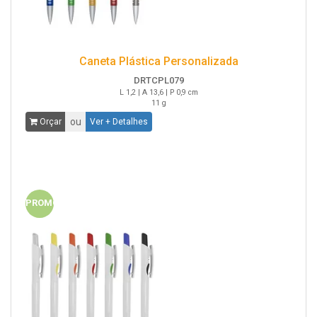
Caneta Plástica Personalizada
DRTCPL079
L 1,2 | A 13,6 | P 0,9 cm
11 g
ou
Orçar
Ver + Detalhes
PROMO