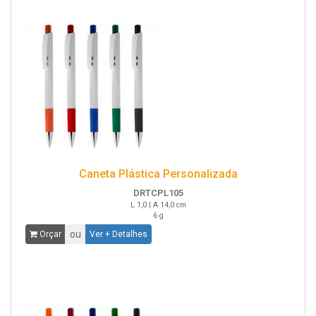
Caneta Plástica Personalizada
DRTCPL105
L 1,0 | A 14,0 cm
6 g
ou
Orçar
Ver + Detalhes