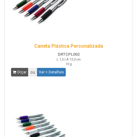
Caneta Plástica Personalizada
DRTCPL002
L 1,5 | A 13,0 cm
10 g
ou
Orçar
Ver + Detalhes