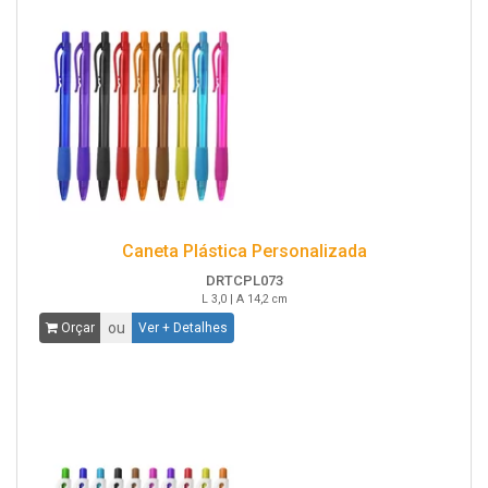
Caneta Plástica Personalizada
DRTCPL073
L 3,0 | A 14,2 cm
ou
Orçar
Ver + Detalhes