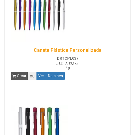
Caneta Plástica Personalizada
DRTCPL037
L 1,2 | A 13,1 cm
6 g
ou
Orçar
Ver + Detalhes