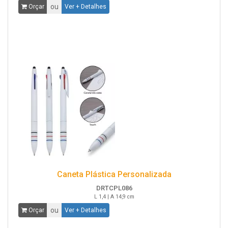
ou
Orçar
Ver + Detalhes
Caneta Plástica Personalizada
DRTCPL086
L 1,4 | A 14,9 cm
ou
Orçar
Ver + Detalhes