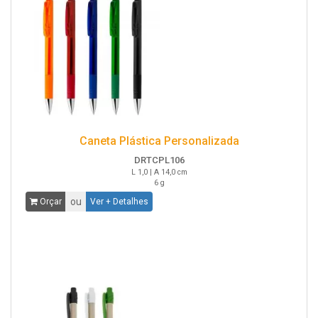
Caneta Plástica Personalizada
DRTCPL106
L 1,0 | A 14,0 cm
6 g
ou
Orçar
Ver + Detalhes