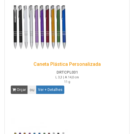
Caneta Plástica Personalizada
DRTCPL031
L 3,3 | A 14,0 cm
11 g
ou
Orçar
Ver + Detalhes