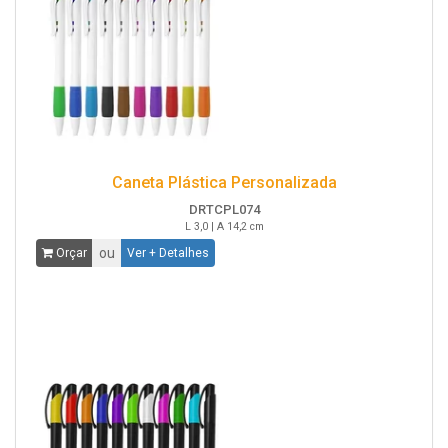
Caneta Plástica Personalizada
DRTCPL074
L 3,0 | A 14,2 cm
ou
Orçar
Ver + Detalhes