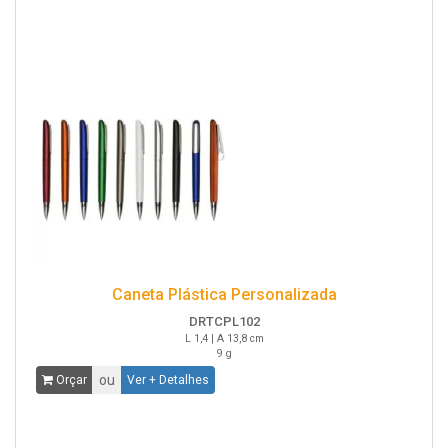
Caneta Plástica Personalizada
DRTCPL102
L 1,4 | A 13,8 cm
9 g
ou
Orçar
Ver + Detalhes