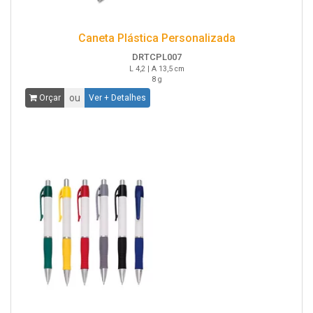
Caneta Plástica Personalizada
DRTCPL007
L 4,2 | A 13,5 cm
8 g
ou
Orçar
Ver + Detalhes