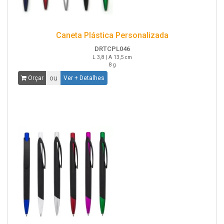
Caneta Plástica Personalizada
DRTCPL046
L 3,8 | A 13,5 cm
8 g
ou
Orçar
Ver + Detalhes