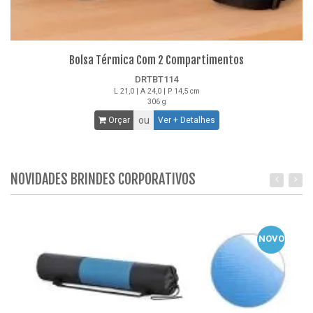
Bolsa Térmica Com 2 Compartimentos
DRTBT114
L 21,0 | A 24,0 | P 14,5 cm
306 g
ou
Orçar
Ver + Detalhes
NOVIDADES BRINDES CORPORATIVOS
NOVO