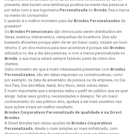
presente, eles trazem uma lembrança positiva na mente das pessoas e
por estar com a sua logomarca
Personalizada
no
Brinde
, fixa a marca
na mente do consumidor.
E quando é o melhor momento para dar
Brindes Personalizados
de
presente?
Os
Brindes Promocionais
são ótimos para serem distribuídos em
feiras, eventos, treinamentos, campanhas de incentivos. Eles são
bastante eficientes porque além de ter um baixo custo, trazem um bom
retorno. E um dos motivos para isso acontecer é porque são
Brindes
utilizados no dia-a-dia das pessoas, e com a marca personalizada no
Brinde
, a sua marca estará sempre fazendo parte da rotina dos
clientes.
Outro momento em que é muito interessante presentear com
Brindes
Personalizados
, são em datas especiais ou comemorativas, como
por exemplo, na data de aniversário da pessoa ou da empresa, no Dia
dos Pais, Dia das Mães, Natal, Ano Novo, entre outras datas.
É muito importante que a empresa saiba o perfil do público que se quer
atingir. Saber seus gostos, necessidades e desejos. Ter um maior
conhecimento do seu público-alvo, ajudará a ser mais assertivo nas
suas ações e trará um melhor resultado.
Brindes Corporativos Personalizado de qualidade é na Direct
Brindes
A Direct Brindes tem várias opções de
Brindes Corporativos
Personalizado
, desde o mais simples ao mais sofisticado, com
diversas possibilidades de personalização e com um ótimo preço.