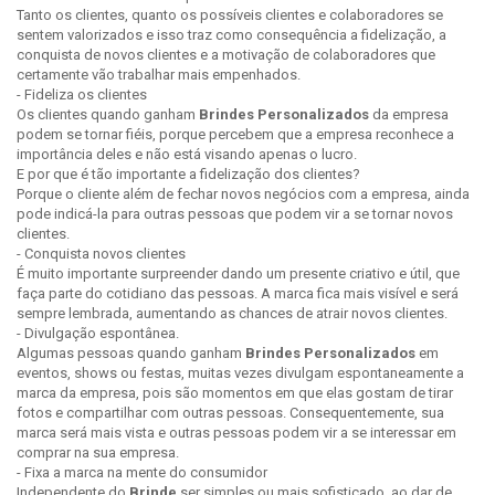
Tanto os clientes, quanto os possíveis clientes e colaboradores se
sentem valorizados e isso traz como consequência a fidelização, a
conquista de novos clientes e a motivação de colaboradores que
certamente vão trabalhar mais empenhados.
- Fideliza os clientes
Os clientes quando ganham
Brindes Personalizados
da empresa
podem se tornar fiéis, porque percebem que a empresa reconhece a
importância deles e não está visando apenas o lucro.
E por que é tão importante a fidelização dos clientes?
Porque o cliente além de fechar novos negócios com a empresa, ainda
pode indicá-la para outras pessoas que podem vir a se tornar novos
clientes.
- Conquista novos clientes
É muito importante surpreender dando um presente criativo e útil, que
faça parte do cotidiano das pessoas. A marca fica mais visível e será
sempre lembrada, aumentando as chances de atrair novos clientes.
- Divulgação espontânea.
Algumas pessoas quando ganham
Brindes Personalizados
em
eventos, shows ou festas, muitas vezes divulgam espontaneamente a
marca da empresa, pois são momentos em que elas gostam de tirar
fotos e compartilhar com outras pessoas. Consequentemente, sua
marca será mais vista e outras pessoas podem vir a se interessar em
comprar na sua empresa.
- Fixa a marca na mente do consumidor
Independente do
Brinde
ser simples ou mais sofisticado, ao dar de