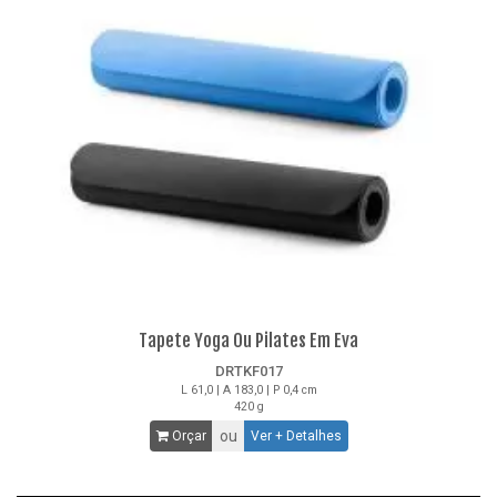
Tapete Yoga Ou Pilates Em Eva
DRTKF017
L 61,0 | A 183,0 | P 0,4 cm
420 g
ou
Orçar
Ver + Detalhes