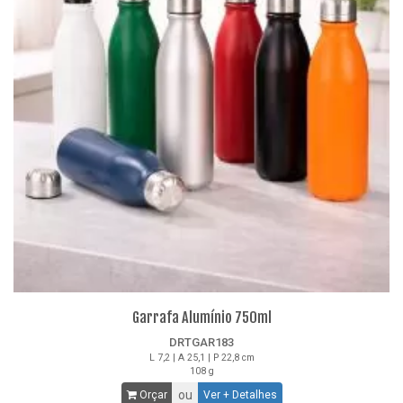
Garrafa Alumínio 750ml
DRTGAR183
L 7,2 | A 25,1 | P 22,8 cm
108 g
ou
Orçar
Ver + Detalhes