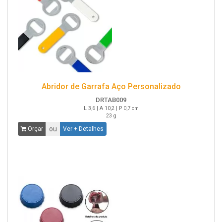
Abridor de Garrafa Aço Personalizado
DRTAB009
L 3,6 | A 10,2 | P 0,7 cm
23 g
ou
Orçar
Ver + Detalhes