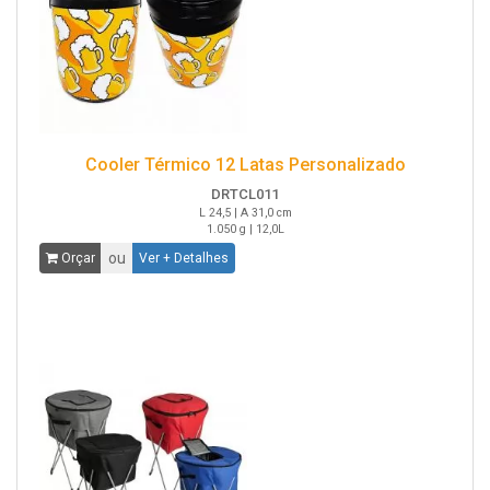
Cooler Térmico 12 Latas Personalizado
DRTCL011
L 24,5 | A 31,0 cm
1.050 g | 12,0L
ou
Orçar
Ver + Detalhes