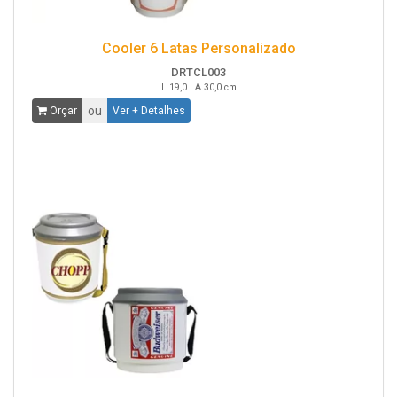
Cooler 6 Latas Personalizado
DRTCL003
L 19,0 | A 30,0 cm
ou
Orçar
Ver + Detalhes