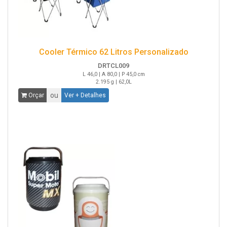
Cooler Térmico 62 Litros Personalizado
DRTCL009
L 46,0 | A 80,0 | P 45,0 cm
2.195 g | 62,0L
ou
Orçar
Ver + Detalhes