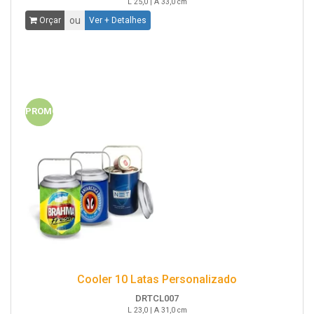
L 25,0 | A 33,0 cm
ou
Orçar
Ver + Detalhes
PROMO
Cooler 10 Latas Personalizado
DRTCL007
L 23,0 | A 31,0 cm