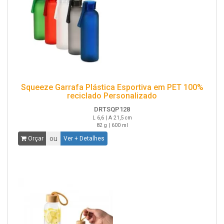
Squeeze Garrafa Plástica Esportiva em PET 100%
reciclado Personalizado
DRTSQP128
L 6,6 | A 21,5 cm
82 g | 600 ml
ou
Orçar
Ver + Detalhes