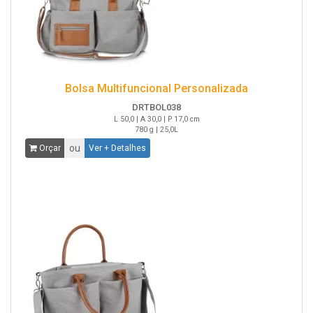
Bolsa Multifuncional Personalizada
DRTBOL038
L 50,0 | A 30,0 | P 17,0 cm
780 g | 25,0L
ou
Orçar
Ver + Detalhes