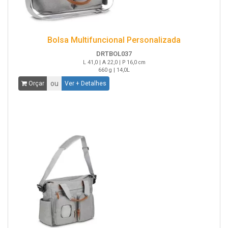
Bolsa Multifuncional Personalizada
DRTBOL037
L 41,0 | A 22,0 | P 16,0 cm
660 g | 14,0L
ou
Orçar
Ver + Detalhes