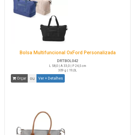
Bolsa Multifuncional OxFord Personalizada
DRTBOL042
L 58,0 | A 33,0 | P 24,5 cm
309 g | 19,0L
ou
Orçar
Ver + Detalhes