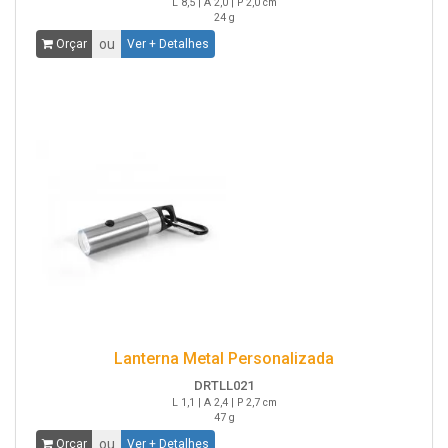
L 8,5 | A 2,0 | P 2,0 cm
24 g
ou
Orçar
Ver + Detalhes
Lanterna Metal Personalizada
DRTLL021
L 1,1 | A 2,4 | P 2,7 cm
47 g
ou
Orçar
Ver + Detalhes