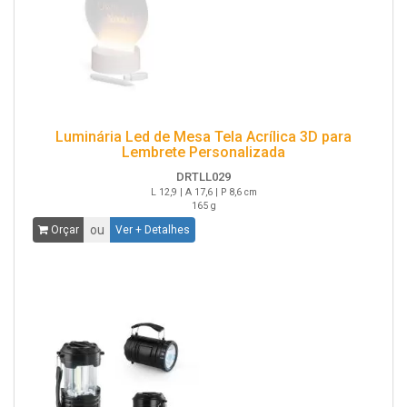
Luminária Led de Mesa Tela Acrílica 3D para
Lembrete Personalizada
DRTLL029
L 12,9 | A 17,6 | P 8,6 cm
165 g
ou
Orçar
Ver + Detalhes