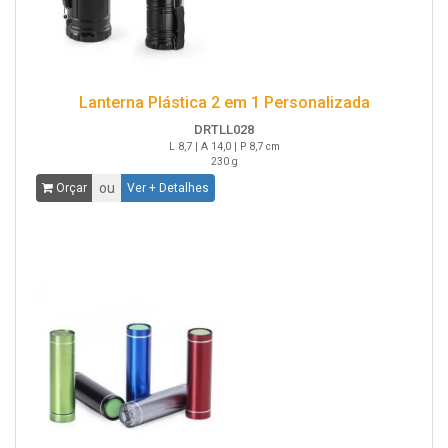
Lanterna Plástica 2 em 1 Personalizada
DRTLL028
L 8,7 | A 14,0 | P 8,7 cm
230 g
ou
Orçar
Ver + Detalhes