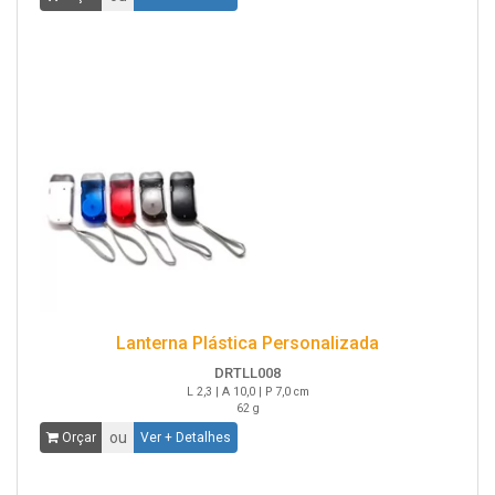
Lanterna Plástica Personalizada
DRTLL008
L 2,3 | A 10,0 | P 7,0 cm
62 g
ou
Orçar
Ver + Detalhes