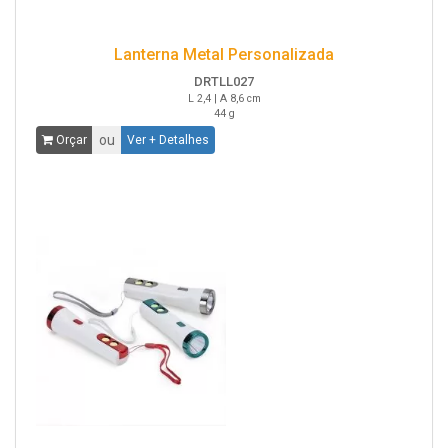
Lanterna Metal Personalizada
DRTLL027
L 2,4 | A 8,6 cm
44 g
ou
Orçar
Ver + Detalhes