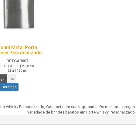
antil Metal Porta
sky Personalizado
DRTGAR007
L 9,2 | A 11,0 | P 2,0 cm
82 g | 180 ml
ou
çar
+ Detalhes
rta-whisky Personalizado, Gourmet com sua logomarca! Os melhores preços e
variedade de brindes baratos em Porta-whisky Personalizado