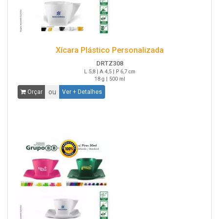
Xícara Plástico Personalizada
DRTZ308
L 5,8 | A 4,5 | P 6,7 cm
18 g | 500 ml
ou
Orçar
Ver + Detalhes