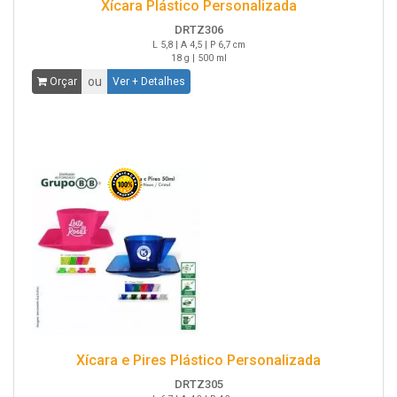
Xícara Plástico Personalizada
DRTZ306
L 5,8 | A 4,5 | P 6,7 cm
18 g | 500 ml
ou
Orçar
Ver + Detalhes
Xícara e Pires Plástico Personalizada
DRTZ305