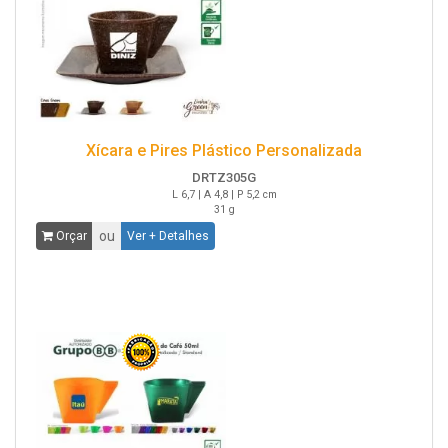
Xícara e Pires Plástico Personalizada
DRTZ305G
L 6,7 | A 4,8 | P 5,2 cm
31 g
ou
Orçar
Ver + Detalhes