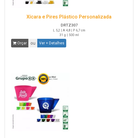
Xícara e Pires Plástico Personalizada
DRTZ307
L 5,2 | A 4,8 | P 6,7 cm
31 g | 500 ml
ou
Orçar
Ver + Detalhes