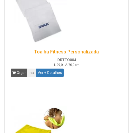
Toalha Fitness Personalizada
DRTTO004
L 29,0 | A 70,0 cm
ou
Orçar
Ver + Detalhes