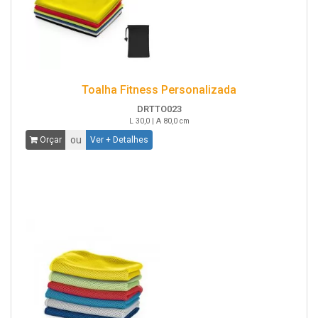
Toalha Fitness Personalizada
DRTTO023
L 30,0 | A 80,0 cm
ou
Orçar
Ver + Detalhes