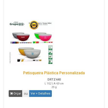
Petisqueira Plástica Personalizada
DRTZ440
L 10,2 | A 4,9 cm
29 g
ou
Orçar
Ver + Detalhes