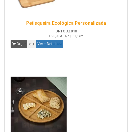
Petisqueira Ecológica Personalizada
DRTCOZ010
L 20,0 | A 14,7 | P 1,3 cm
ou
Orçar
Ver + Detalhes