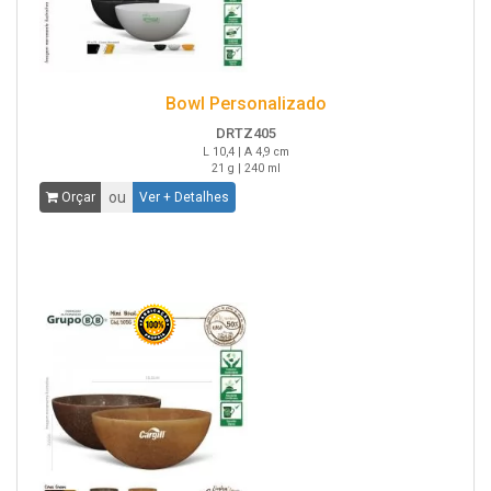
Bowl Personalizado
DRTZ405
L 10,4 | A 4,9 cm
21 g | 240 ml
ou
Orçar
Ver + Detalhes