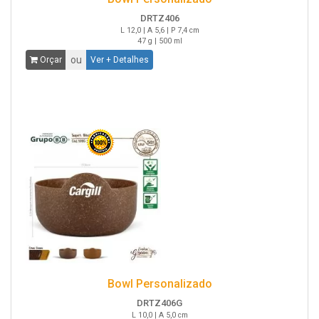
DRTZ406
L 12,0 | A 5,6 | P 7,4 cm
47 g | 500 ml
ou
Orçar
Ver + Detalhes
Bowl Personalizado
DRTZ406G
L 10,0 | A 5,0 cm