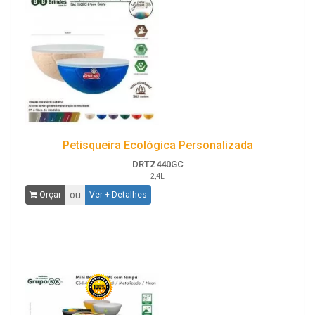
Petisqueira Ecológica Personalizada
DRTZ440GC
2,4L
ou
Orçar
Ver + Detalhes