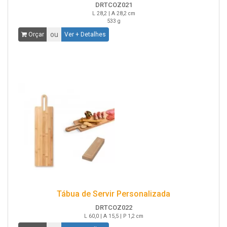
DRTCOZ021
L 28,2 | A 28,2 cm
533 g
ou
Orçar
Ver + Detalhes
Tábua de Servir Personalizada
DRTCOZ022
L 60,0 | A 15,5 | P 1,2 cm