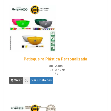
Petisqueira Plástica Personalizada
DRTZ404
L 10,4 | A 4,9 cm
17 g
ou
Orçar
Ver + Detalhes