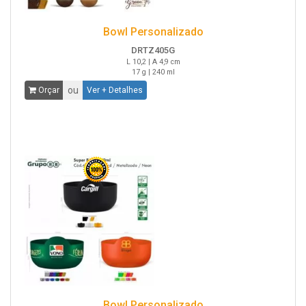
Bowl Personalizado
DRTZ405G
L 10,2 | A 4,9 cm
17 g | 240 ml
ou
Orçar
Ver + Detalhes
Bowl Personalizado