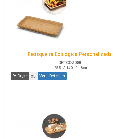
Petisqueira Ecológica Personalizada
DRTCOZ008
L 25,5 | A 13,0 | P 1,8 cm
ou
Orçar
Ver + Detalhes