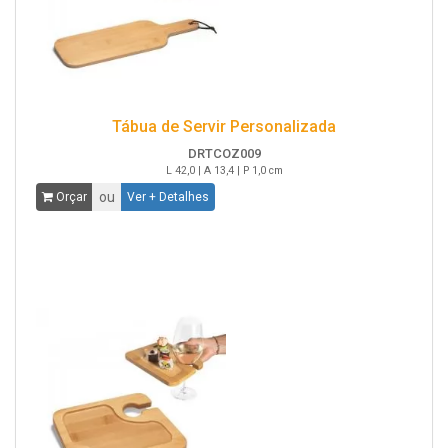
Tábua de Servir Personalizada
DRTCOZ009
L 42,0 | A 13,4 | P 1,0 cm
ou
Orçar
Ver + Detalhes