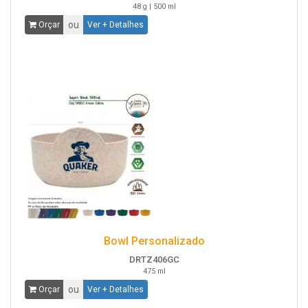
48 g | 500 ml
ou
Orçar
Ver + Detalhes
Bowl Personalizado
DRTZ406GC
475 ml
ou
Orçar
Ver + Detalhes