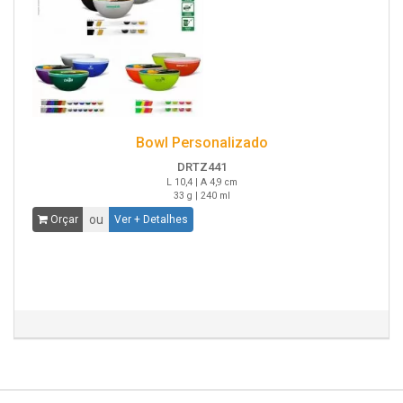
Bowl Personalizado
DRTZ441
L 10,4 | A 4,9 cm
33 g | 240 ml
ou
Orçar
Ver + Detalhes