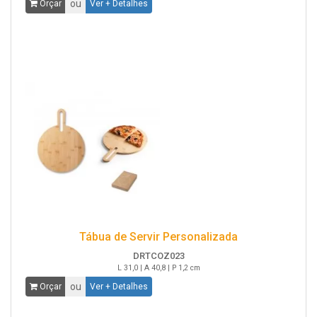
ou
Orçar
Ver + Detalhes
Tábua de Servir Personalizada
DRTCOZ023
L 31,0 | A 40,8 | P 1,2 cm
ou
Orçar
Ver + Detalhes