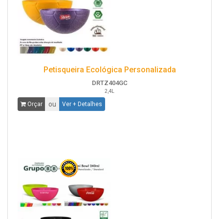
Petisqueira Ecológica Personalizada
DRTZ404GC
2,4L
ou
Orçar
Ver + Detalhes