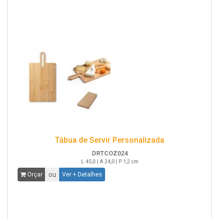
Tábua de Servir Personalizada
DRTCOZ024
L 45,0 | A 24,0 | P 1,2 cm
ou
Orçar
Ver + Detalhes