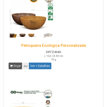
Petisqueira Ecológica Personalizada
DRTZ404G
L 10,2 | A 4,9 cm
19 g
ou
Orçar
Ver + Detalhes