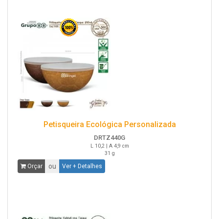
Petisqueira Ecológica Personalizada
DRTZ440G
L 10,2 | A 4,9 cm
31 g
ou
Orçar
Ver + Detalhes